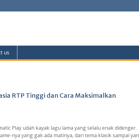
t us
hasia RTP Tinggi dan Cara Maksimalkan
tic Play udah kayak lagu lama yang selalu enak didenger.
 game-nya yang gak ada matinya, dari tema klasik sampai ya