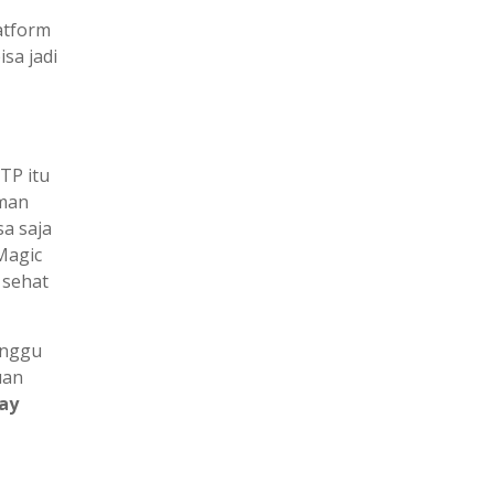
atform
sa jadi
TP itu
aman
sa saja
Magic
 sehat
unggu
uan
lay