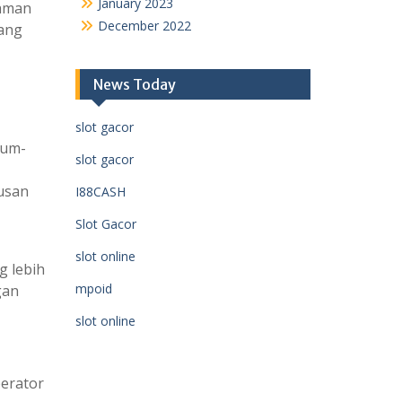
January 2023
yaman
December 2022
Yang
News Today
slot gacor
ium-
slot gacor
tusan
I88CASH
Slot Gacor
slot online
 lebih
mpoid
gan
slot online
perator