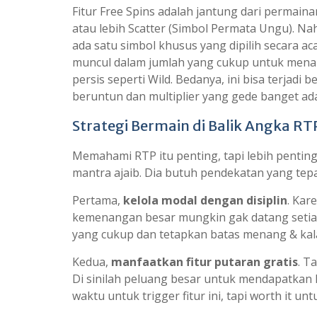
Fitur Free Spins adalah jantung dari permaina
atau lebih Scatter (Simbol Permata Ungu). Nah
ada satu simbol khusus yang dipilih secara ac
muncul dalam jumlah yang cukup untuk mena
persis seperti Wild. Bedanya, ini bisa terjadi
beruntun dan multiplier yang gede banget ada 
Strategi Bermain di Balik Angka RT
Memahami RTP itu penting, tapi lebih penti
mantra ajaib. Dia butuh pendekatan yang tepa
Pertama,
kelola modal dengan disiplin
. Kar
kemenangan besar mungkin gak datang setiap sa
yang cukup dan tetapkan batas menang & kal
Kedua,
manfaatkan fitur putaran gratis
. T
Di sinilah peluang besar untuk mendapatkan
waktu untuk trigger fitur ini, tapi worth it un