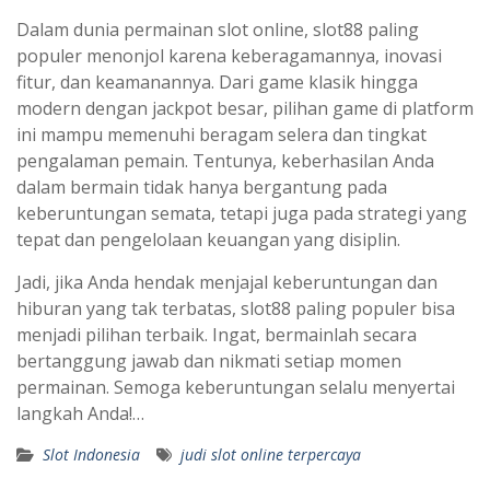
Dalam dunia permainan slot online, slot88 paling
populer menonjol karena keberagamannya, inovasi
fitur, dan keamanannya. Dari game klasik hingga
modern dengan jackpot besar, pilihan game di platform
ini mampu memenuhi beragam selera dan tingkat
pengalaman pemain. Tentunya, keberhasilan Anda
dalam bermain tidak hanya bergantung pada
keberuntungan semata, tetapi juga pada strategi yang
tepat dan pengelolaan keuangan yang disiplin.
Jadi, jika Anda hendak menjajal keberuntungan dan
hiburan yang tak terbatas, slot88 paling populer bisa
menjadi pilihan terbaik. Ingat, bermainlah secara
bertanggung jawab dan nikmati setiap momen
permainan. Semoga keberuntungan selalu menyertai
langkah Anda!…
Slot Indonesia
judi slot online terpercaya