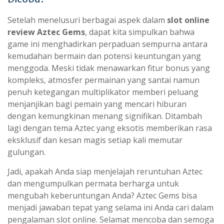
Setelah menelusuri berbagai aspek dalam
slot online
review Aztec Gems
, dapat kita simpulkan bahwa
game ini menghadirkan perpaduan sempurna antara
kemudahan bermain dan potensi keuntungan yang
menggoda. Meski tidak menawarkan fitur bonus yang
kompleks, atmosfer permainan yang santai namun
penuh ketegangan multiplikator memberi peluang
menjanjikan bagi pemain yang mencari hiburan
dengan kemungkinan menang signifikan. Ditambah
lagi dengan tema Aztec yang eksotis memberikan rasa
eksklusif dan kesan magis setiap kali memutar
gulungan.
Jadi, apakah Anda siap menjelajah reruntuhan Aztec
dan mengumpulkan permata berharga untuk
mengubah keberuntungan Anda? Aztec Gems bisa
menjadi jawaban tepat yang selama ini Anda cari dalam
pengalaman slot online. Selamat mencoba dan semoga