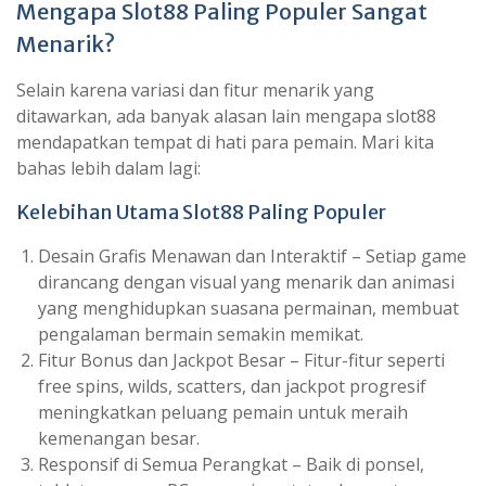
Mengapa Slot88 Paling Populer Sangat
Menarik?
Selain karena variasi dan fitur menarik yang
ditawarkan, ada banyak alasan lain mengapa slot88
mendapatkan tempat di hati para pemain. Mari kita
bahas lebih dalam lagi:
Kelebihan Utama Slot88 Paling Populer
Desain Grafis Menawan dan Interaktif – Setiap game
dirancang dengan visual yang menarik dan animasi
yang menghidupkan suasana permainan, membuat
pengalaman bermain semakin memikat.
Fitur Bonus dan Jackpot Besar – Fitur-fitur seperti
free spins, wilds, scatters, dan jackpot progresif
meningkatkan peluang pemain untuk meraih
kemenangan besar.
Responsif di Semua Perangkat – Baik di ponsel,