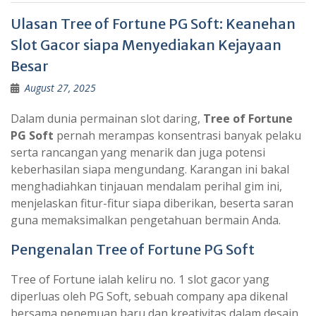
Ulasan Tree of Fortune PG Soft: Keanehan
Slot Gacor siapa Menyediakan Kejayaan
Besar
August 27, 2025
Dalam dunia permainan slot daring,
Tree of Fortune
PG Soft
pernah merampas konsentrasi banyak pelaku
serta rancangan yang menarik dan juga potensi
keberhasilan siapa mengundang. Karangan ini bakal
menghadiahkan tinjauan mendalam perihal gim ini,
menjelaskan fitur-fitur siapa diberikan, beserta saran
guna memaksimalkan pengetahuan bermain Anda.
Pengenalan Tree of Fortune PG Soft
Tree of Fortune ialah keliru no. 1 slot gacor yang
diperluas oleh PG Soft, sebuah company apa dikenal
bersama penemuan baru dan kreativitas dalam desain