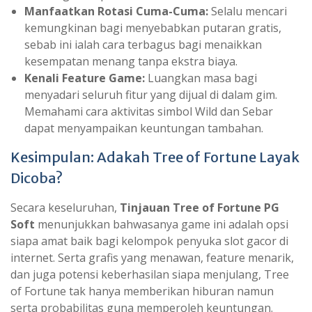
Manfaatkan Rotasi Cuma-Cuma:
Selalu mencari
kemungkinan bagi menyebabkan putaran gratis,
sebab ini ialah cara terbagus bagi menaikkan
kesempatan menang tanpa ekstra biaya.
Kenali Feature Game:
Luangkan masa bagi
menyadari seluruh fitur yang dijual di dalam gim.
Memahami cara aktivitas simbol Wild dan Sebar
dapat menyampaikan keuntungan tambahan.
Kesimpulan: Adakah Tree of Fortune Layak
Dicoba?
Secara keseluruhan,
Tinjauan Tree of Fortune PG
Soft
menunjukkan bahwasanya game ini adalah opsi
siapa amat baik bagi kelompok penyuka slot gacor di
internet. Serta grafis yang menawan, feature menarik,
dan juga potensi keberhasilan siapa menjulang, Tree
of Fortune tak hanya memberikan hiburan namun
serta probabilitas guna memperoleh keuntungan.