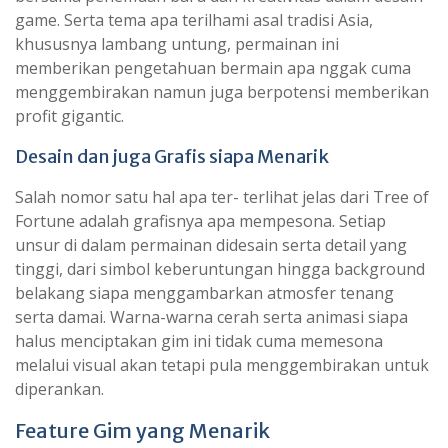
game. Serta tema apa terilhami asal tradisi Asia,
khususnya lambang untung, permainan ini
memberikan pengetahuan bermain apa nggak cuma
menggembirakan namun juga berpotensi memberikan
profit gigantic.
Desain dan juga Grafis siapa Menarik
Salah nomor satu hal apa ter- terlihat jelas dari Tree of
Fortune adalah grafisnya apa mempesona. Setiap
unsur di dalam permainan didesain serta detail yang
tinggi, dari simbol keberuntungan hingga background
belakang siapa menggambarkan atmosfer tenang
serta damai. Warna-warna cerah serta animasi siapa
halus menciptakan gim ini tidak cuma memesona
melalui visual akan tetapi pula menggembirakan untuk
diperankan.
Feature Gim yang Menarik