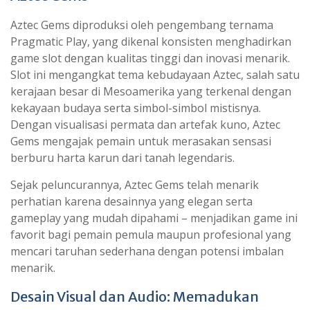
Aztec Gems diproduksi oleh pengembang ternama
Pragmatic Play, yang dikenal konsisten menghadirkan
game slot dengan kualitas tinggi dan inovasi menarik.
Slot ini mengangkat tema kebudayaan Aztec, salah satu
kerajaan besar di Mesoamerika yang terkenal dengan
kekayaan budaya serta simbol-simbol mistisnya.
Dengan visualisasi permata dan artefak kuno, Aztec
Gems mengajak pemain untuk merasakan sensasi
berburu harta karun dari tanah legendaris.
Sejak peluncurannya, Aztec Gems telah menarik
perhatian karena desainnya yang elegan serta
gameplay yang mudah dipahami – menjadikan game ini
favorit bagi pemain pemula maupun profesional yang
mencari taruhan sederhana dengan potensi imbalan
menarik.
Desain Visual dan Audio: Memadukan