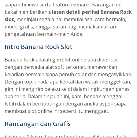
siapa istimewa serta feature menarik. Karangan ini
bakal memberikan
ulasan detail perihal Banana Rock
slot
, meninjau segala hal memulai asal cara bermain,
model grafis, hingga saran bagi memaksimalkan
pengetahuan bermain-main Anda.
Intro Banana Rock Slot
Banana Rock adalah gim slot online apa diperluas
dengan penyedia alat soft terkenal, menawarkan
kejadian bermain siapa penuh color dan mengasyikkan.
Dengan topik nada apa kental dan watak menggelikan,
gim ini mengirim pelaku ke di dalam lingkungan panas
apa ceria. Dalam tinjauan ini, kami hendak menggali
lebih dalam berhubungan dengan aneka aspek siapa
membuat slot online ini seperti itu menggaet.
Rancangan dan Grafis
Salah no. 1 kekuatan seret penting asal Banana Rock