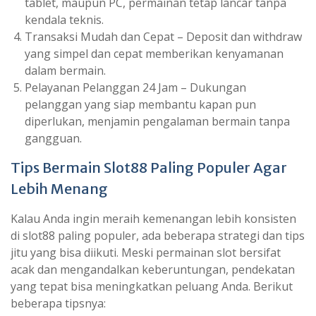
tablet, maupun PC, permainan tetap lancar tanpa
kendala teknis.
Transaksi Mudah dan Cepat – Deposit dan withdraw
yang simpel dan cepat memberikan kenyamanan
dalam bermain.
Pelayanan Pelanggan 24 Jam – Dukungan
pelanggan yang siap membantu kapan pun
diperlukan, menjamin pengalaman bermain tanpa
gangguan.
Tips Bermain Slot88 Paling Populer Agar
Lebih Menang
Kalau Anda ingin meraih kemenangan lebih konsisten
di slot88 paling populer, ada beberapa strategi dan tips
jitu yang bisa diikuti. Meski permainan slot bersifat
acak dan mengandalkan keberuntungan, pendekatan
yang tepat bisa meningkatkan peluang Anda. Berikut
beberapa tipsnya: