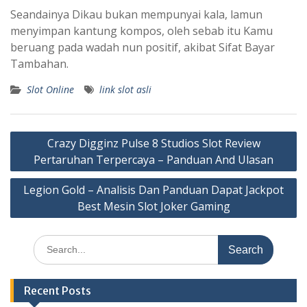
Seandainya Dikau bukan mempunyai kala, lamun
menyimpan kantung kompos, oleh sebab itu Kamu
beruang pada wadah nun positif, akibat Sifat Bayar
Tambahan.
Slot Online
link slot asli
Post
Crazy Digginz Pulse 8 Studios Slot Review
navigation
Pertaruhan Terpercaya – Panduan And Ulasan
Legion Gold – Analisis Dan Panduan Dapat Jackpot
Best Mesin Slot Joker Gaming
Search
for:
Recent Posts