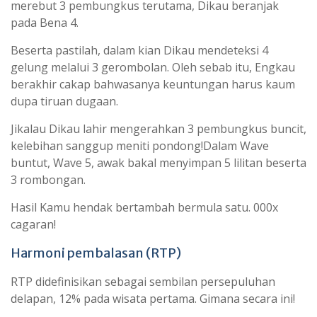
merebut 3 pembungkus terutama, Dikau beranjak
pada Bena 4.
Beserta pastilah, dalam kian Dikau mendeteksi 4
gelung melalui 3 gerombolan. Oleh sebab itu, Engkau
berakhir cakap bahwasanya keuntungan harus kaum
dupa tiruan dugaan.
Jikalau Dikau lahir mengerahkan 3 pembungkus buncit,
kelebihan sanggup meniti pondong!Dalam Wave
buntut, Wave 5, awak bakal menyimpan 5 lilitan beserta
3 rombongan.
Hasil Kamu hendak bertambah bermula satu. 000x
cagaran!
Harmoni pembalasan (RTP)
RTP didefinisikan sebagai sembilan persepuluhan
delapan, 12% pada wisata pertama. Gimana secara ini!