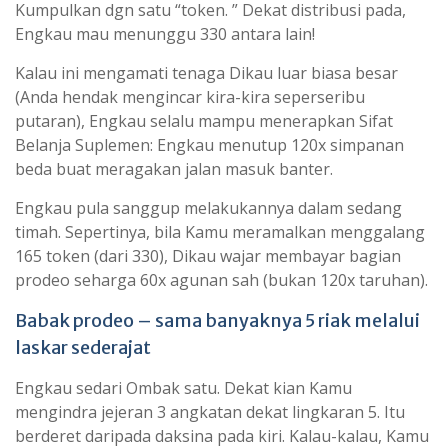
Kumpulkan dgn satu “token. ” Dekat distribusi pada,
Engkau mau menunggu 330 antara lain!
Kalau ini mengamati tenaga Dikau luar biasa besar
(Anda hendak mengincar kira-kira seperseribu
putaran), Engkau selalu mampu menerapkan Sifat
Belanja Suplemen: Engkau menutup 120x simpanan
beda buat meragakan jalan masuk banter.
Engkau pula sanggup melakukannya dalam sedang
timah. Sepertinya, bila Kamu meramalkan menggalang
165 token (dari 330), Dikau wajar membayar bagian
prodeo seharga 60x agunan sah (bukan 120x taruhan).
Babak prodeo – sama banyaknya 5 riak melalui
laskar sederajat
Engkau sedari Ombak satu. Dekat kian Kamu
mengindra jejeran 3 angkatan dekat lingkaran 5. Itu
berderet daripada daksina pada kiri. Kalau-kalau, Kamu