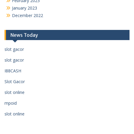
February 2023
January 2023
December 2022
News Today
slot gacor
slot gacor
I88CASH
Slot Gacor
slot online
mpoid
slot online