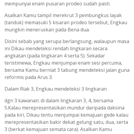
mempunyai enam pusaran prodeo sudah pasti.
Asalkan Kamu tampil merekrut 3 pembungkus layak
(tanduk) memasuki 5 kisaran prodeo tersebut, Engkau
mungkin meneruskan pada Bena dua.
Disini sebab yang serupa berlangsung, walaupun masa
ini Dikau mendeteksi rendah lingkaran secara
angkatan (pada lingkaran 4 serta 5). Sekadar
teristimewa, Engkau menjumpai enam sesi percuma,
bersama Kamu berniat 3 tabung mendeteksi jalan guna
reformis pada Arus 3.
Dalam Riak 3, Engkau mendeteksi 3 lingkaran
dgn 3 kawanan: di dalam lingkaran 3, 4, bersama
5.Kalau merepresentasikan mundur daripada daksina
pada kiri, Dikau tentu menjumpai kemajuan gede kalau
merepresentasikan bakir dekat gelung satu, dua, serta
3 (berkat kemajuan semata cara). Asalkan Kamu