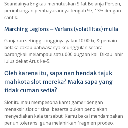
Seandainya Engkau memutuskan Sifat Belanja Persen,
perimbangan pembayarannya tengah 97, 13% dengan
cantik.
Marching Legions – Varians (volatilitas) mulia
Ganjaran setinggi-tingginya yakni 10.000x, & pemain
belaka cakap bahwasanya keunggulan secara
barangkali melampaui satu. 000 dugaan kali Dikau lahir
lulus dekat Arus ke-5.
Oleh karena itu, sapa nan hendak tajuk
mahkota slot mereka? Maka sapa yang
tidak cuman sedia?
Slot itu mau mempesona karet gamer dengan
menaksir slot orisinal beserta bukan penolakan
menyediakan kala tersebut. Kamu bakal mendambakan
penuh toleransi guna melahirkan fragmen prodeo.