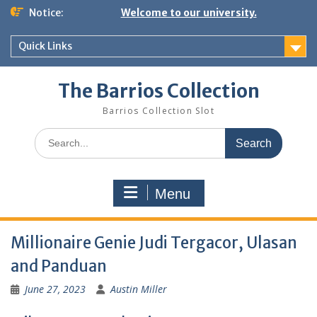
Skip
Notice:
Welcome to our university.
to
content
Quick Links
The Barrios Collection
Barrios Collection Slot
Search
for:
Menu
Millionaire Genie Judi Tergacor, Ulasan
and Panduan
June 27, 2023
Austin Miller