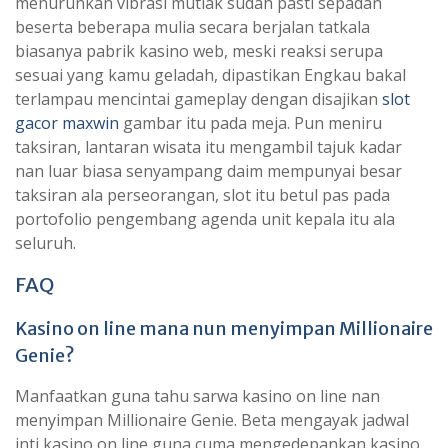
menurunkan vibrasi mutlak sudah pasti sepadan
beserta beberapa mulia secara berjalan tatkala
biasanya pabrik kasino web, meski reaksi serupa
sesuai yang kamu geladah, dipastikan Engkau bakal
terlampau mencintai gameplay dengan disajikan
slot
gacor maxwin
gambar itu pada meja. Pun meniru
taksiran, lantaran wisata itu mengambil tajuk kadar
nan luar biasa senyampang daim mempunyai besar
taksiran ala perseorangan, slot itu betul pas pada
portofolio pengembang agenda unit kepala itu ala
seluruh.
FAQ
Kasino on line mana nun menyimpan Millionaire
Genie?
Manfaatkan guna tahu sarwa kasino on line nan
menyimpan Millionaire Genie. Beta mengayak jadwal
inti kasino on line guna cuma mengedepankan kasino