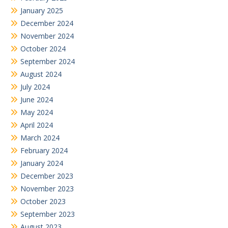
January 2025
December 2024
November 2024
October 2024
September 2024
August 2024
July 2024
June 2024
May 2024
April 2024
March 2024
February 2024
January 2024
December 2023
November 2023
October 2023
September 2023
August 2023