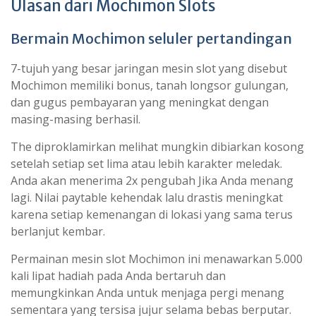
Ulasan dari Mochimon Slots
Bermain Mochimon seluler pertandingan
7-tujuh yang besar jaringan mesin slot yang disebut
Mochimon memiliki bonus, tanah longsor gulungan,
dan gugus pembayaran yang meningkat dengan
masing-masing berhasil.
The diproklamirkan melihat mungkin dibiarkan kosong
setelah setiap set lima atau lebih karakter meledak.
Anda akan menerima 2x pengubah Jika Anda menang
lagi. Nilai paytable kehendak lalu drastis meningkat
karena setiap kemenangan di lokasi yang sama terus
berlanjut kembar.
Permainan mesin slot Mochimon ini menawarkan 5.000
kali lipat hadiah pada Anda bertaruh dan
memungkinkan Anda untuk menjaga pergi menang
sementara yang tersisa jujur selama bebas berputar.