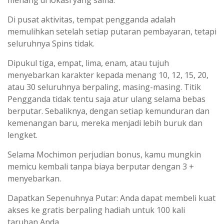
menang di lokasi yang sama.
Di pusat aktivitas, tempat pengganda adalah
memulihkan setelah setiap putaran pembayaran, tetapi
seluruhnya Spins tidak.
Dipukul tiga, empat, lima, enam, atau tujuh
menyebarkan karakter kepada menang 10, 12, 15, 20,
atau 30 seluruhnya berpaling, masing-masing. Titik
Pengganda tidak tentu saja atur ulang selama bebas
berputar. Sebaliknya, dengan setiap kemunduran dan
kemenangan baru, mereka menjadi lebih buruk dan
lengket.
Selama Mochimon perjudian bonus, kamu mungkin
memicu kembali tanpa biaya berputar dengan 3 +
menyebarkan.
Dapatkan Sepenuhnya Putar: Anda dapat membeli kuat
akses ke gratis berpaling hadiah untuk 100 kali
taruhan Anda.