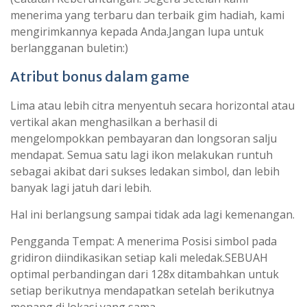
menerima yang terbaru dan terbaik gim hadiah, kami
mengirimkannya kepada Anda.Jangan lupa untuk
berlangganan buletin:)
Atribut bonus dalam game
Lima atau lebih citra menyentuh secara horizontal atau
vertikal akan menghasilkan a berhasil di
mengelompokkan pembayaran dan longsoran salju
mendapat. Semua satu lagi ikon melakukan runtuh
sebagai akibat dari sukses ledakan simbol, dan lebih
banyak lagi jatuh dari lebih.
Hal ini berlangsung sampai tidak ada lagi kemenangan.
Pengganda Tempat: A menerima Posisi simbol pada
gridiron diindikasikan setiap kali meledak.SEBUAH
optimal perbandingan dari 128x ditambahkan untuk
setiap berikutnya mendapatkan setelah berikutnya