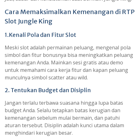
Cara Memaksimalkan Kemenangan di RTP
Slot Jungle King
1.Kenali Pola dan Fitur Slot
Meski slot adalah permainan peluang, mengenal pola
simbol dan fitur bonusnya bisa meningkatkan peluang
kemenangan Anda. Mainkan sesi gratis atau demo
untuk memahami cara kerja fitur dan kapan peluang
munculnya simbol scatter atau wild.
2. Tentukan Budget dan Disiplin
Jangan terlalu terbawa suasana hingga lupa batas
budget Anda. Selalu tetapkan batas kerugian dan
kemenangan sebelum mulai bermain, dan patuhi
aturan tersebut. Disiplin adalah kunci utama dalam
menghindari kerugian besar.