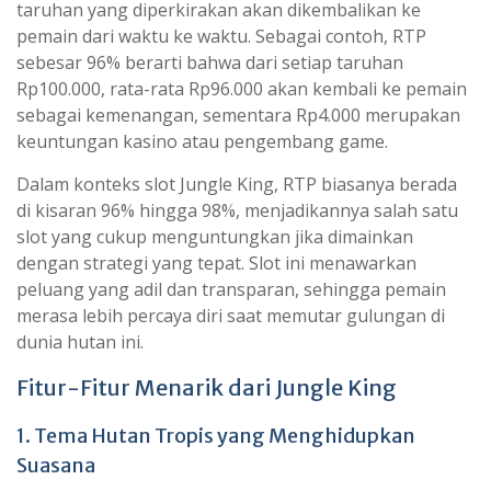
taruhan yang diperkirakan akan dikembalikan ke
pemain dari waktu ke waktu. Sebagai contoh, RTP
sebesar 96% berarti bahwa dari setiap taruhan
Rp100.000, rata-rata Rp96.000 akan kembali ke pemain
sebagai kemenangan, sementara Rp4.000 merupakan
keuntungan kasino atau pengembang game.
Dalam konteks slot Jungle King, RTP biasanya berada
di kisaran 96% hingga 98%, menjadikannya salah satu
slot yang cukup menguntungkan jika dimainkan
dengan strategi yang tepat. Slot ini menawarkan
peluang yang adil dan transparan, sehingga pemain
merasa lebih percaya diri saat memutar gulungan di
dunia hutan ini.
Fitur-Fitur Menarik dari Jungle King
1. Tema Hutan Tropis yang Menghidupkan
Suasana