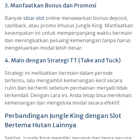
3. Manfaatkan Bonus dan Promosi
Banyak
situs slot
online menawarkan bonus deposit,
cashback, atau promo khusus Jungle King. Manfaatkan
kesempatan ini untuk memperpanjang waktu bermain
dan meningkatkan peluang kemenangan tanpa harus
mengeluarkan modal lebih besar.
4. Main dengan Strategi TT (Take and Tuck)
Strategi ini melibatkan bermain dalam periode
tertentu, lalu mengambil kemenangan kecil secara
rutin dan berhenti sebelum permainan menjadi tidak
terkendali. Dengan cara ini, Anda tetap bisa menikmati
kemenangan dan mengelola modal secara efektif.
Perbandingan Jungle King dengan Slot
Bertema Hutan Lainnya
Sekilas, Jungle King memiliki pesaing dari tema serupa,