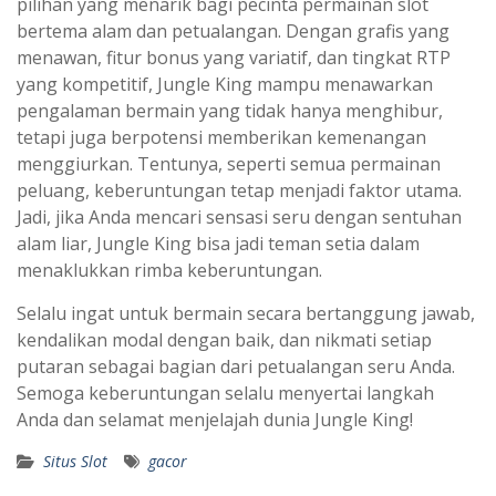
pilihan yang menarik bagi pecinta permainan slot
bertema alam dan petualangan. Dengan grafis yang
menawan, fitur bonus yang variatif, dan tingkat RTP
yang kompetitif, Jungle King mampu menawarkan
pengalaman bermain yang tidak hanya menghibur,
tetapi juga berpotensi memberikan kemenangan
menggiurkan. Tentunya, seperti semua permainan
peluang, keberuntungan tetap menjadi faktor utama.
Jadi, jika Anda mencari sensasi seru dengan sentuhan
alam liar, Jungle King bisa jadi teman setia dalam
menaklukkan rimba keberuntungan.
Selalu ingat untuk bermain secara bertanggung jawab,
kendalikan modal dengan baik, dan nikmati setiap
putaran sebagai bagian dari petualangan seru Anda.
Semoga keberuntungan selalu menyertai langkah
Anda dan selamat menjelajah dunia Jungle King!
Situs Slot
gacor