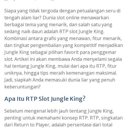
Siapa yang tidak tergoda dengan petualangan seru di
tengah alam liar? Dunia slot online menawarkan
berbagai tema yang menarik, dan salah satu yang
sedang naik daun adalah RTP slot Jungle King.
Kombinasi antara grafis yang menawan, fitur menarik,
dan tingkat pengembalian yang kompetitif menjadikan
Jungle King sebagai pilihan favorit para penggemar
slot. Artikel ini akan membawa Anda menyelami segala
hal tentang Jungle King, mulai dari apa itu RTP, fitur
uniknya, hingga tips meraih kemenangan maksimal.
Jadi, siapkah Anda memasuki dunia liar yang penuh
keberuntungan?
Apa Itu RTP Slot Jungle King?
Sebelum mengenal lebih jauh tentang Jungle King,
penting untuk memahami konsep RTP. RTP, singkatan
dari Return to Player, adalah persentase dari total