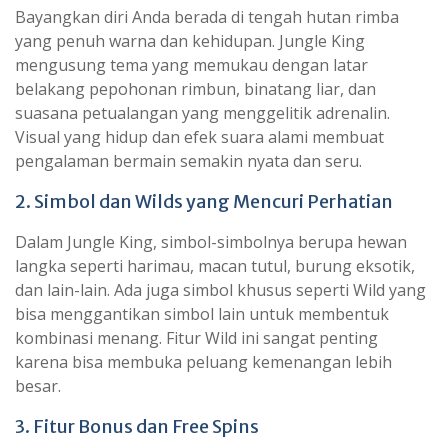
Bayangkan diri Anda berada di tengah hutan rimba
yang penuh warna dan kehidupan. Jungle King
mengusung tema yang memukau dengan latar
belakang pepohonan rimbun, binatang liar, dan
suasana petualangan yang menggelitik adrenalin.
Visual yang hidup dan efek suara alami membuat
pengalaman bermain semakin nyata dan seru.
2. Simbol dan Wilds yang Mencuri Perhatian
Dalam Jungle King, simbol-simbolnya berupa hewan
langka seperti harimau, macan tutul, burung eksotik,
dan lain-lain. Ada juga simbol khusus seperti Wild yang
bisa menggantikan simbol lain untuk membentuk
kombinasi menang. Fitur Wild ini sangat penting
karena bisa membuka peluang kemenangan lebih
besar.
3. Fitur Bonus dan Free Spins