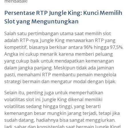
mendadak!
Persentase RTP Jungle King: Kunci Memilih
Slot yang Menguntungkan
Salah satu pertimbangan utama saat memilih slot
adalah RTP-nya. Jungle King menawarkan RTP yang
kompetitif, biasanya berkisar antara 96% hingga 97,5%.
Angka ini cukup menarik karena memberi peluang
yang cukup baik untuk mendapatkan kemenangan
dalam jangka panjang. Meskipun tidak ada jaminan
pasti, memahami RTP membantu pemain mengelola
strategi bermain dan mengatur modal dengan bijak.
Selain itu, penting juga untuk memperhatikan
volatilitas slot ini. Jungle King dikenal memiliki
volatilitas sedang hingga tinggi, yang berarti
kemenangan besar mungkin jarang terjadi, tetapi jika
sudah datang, hadiahnya bisa sangat menggiurkan.
Jadi, sabar dan konsistenlah saat bermain Jungle King!