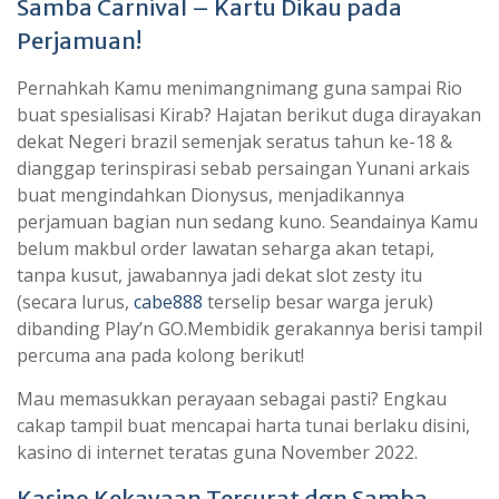
Samba Carnival – Kartu Dikau pada
Perjamuan!
Pernahkah Kamu menimangnimang guna sampai Rio
buat spesialisasi Kirab? Hajatan berikut duga dirayakan
dekat Negeri brazil semenjak seratus tahun ke-18 &
dianggap terinspirasi sebab persaingan Yunani arkais
buat mengindahkan Dionysus, menjadikannya
perjamuan bagian nun sedang kuno. Seandainya Kamu
belum makbul order lawatan seharga akan tetapi,
tanpa kusut, jawabannya jadi dekat slot zesty itu
(secara lurus,
cabe888
terselip besar warga jeruk)
dibanding Play’n GO.Membidik gerakannya berisi tampil
percuma ana pada kolong berikut!
Mau memasukkan perayaan sebagai pasti? Engkau
cakap tampil buat mencapai harta tunai berlaku disini,
kasino di internet teratas guna November 2022.
Kasino Kekayaan Tersurat dgn Samba