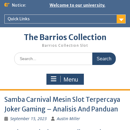
Skip
Notice:
Welcome to our university.
to
content
Quick Links
The Barrios Collection
Barrios Collection Slot
Search
for:
Menu
Samba Carnival Mesin Slot Terpercaya
Joker Gaming – Analisis And Panduan
September 15, 2023
Austin Miller