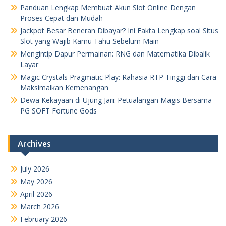
Panduan Lengkap Membuat Akun Slot Online Dengan
Proses Cepat dan Mudah
Jackpot Besar Beneran Dibayar? Ini Fakta Lengkap soal Situs
Slot yang Wajib Kamu Tahu Sebelum Main
Mengintip Dapur Permainan: RNG dan Matematika Dibalik
Layar
Magic Crystals Pragmatic Play: Rahasia RTP Tinggi dan Cara
Maksimalkan Kemenangan
Dewa Kekayaan di Ujung Jari: Petualangan Magis Bersama
PG SOFT Fortune Gods
Archives
July 2026
May 2026
April 2026
March 2026
February 2026