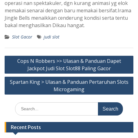
operasi nan spektakuler, dgn kurang animasi yg elok
memakai senarai dengan baru memakai bersifat.Irama
Jingle Bells menaikkan cenderung kondisi serta tentu
bakal menghasilkan Dikau hangat.
Slot Gacor
judi slot
Post
Cops N Robbers >> Ulasan & Panduan Dapet
navigation
Jackpot Judi Slot Slot88 Paling Gacor
Spartan King > Ulasan & Panduan Pertaruhan Slots
Microgaming
Search
for:
Recent Posts