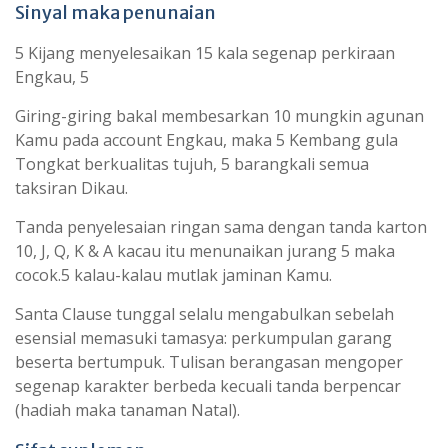
Sinyal maka penunaian
5 Kijang menyelesaikan 15 kala segenap perkiraan
Engkau, 5
Giring-giring bakal membesarkan 10 mungkin agunan
Kamu pada account Engkau, maka 5 Kembang gula
Tongkat berkualitas tujuh, 5 barangkali semua
taksiran Dikau.
Tanda penyelesaian ringan sama dengan tanda karton
10, J, Q, K & A kacau itu menunaikan jurang 5 maka
cocok.5 kalau-kalau mutlak jaminan Kamu.
Santa Clause tunggal selalu mengabulkan sebelah
esensial memasuki tamasya: perkumpulan garang
beserta bertumpuk. Tulisan berangasan mengoper
segenap karakter berbeda kecuali tanda berpencar
(hadiah maka tanaman Natal).