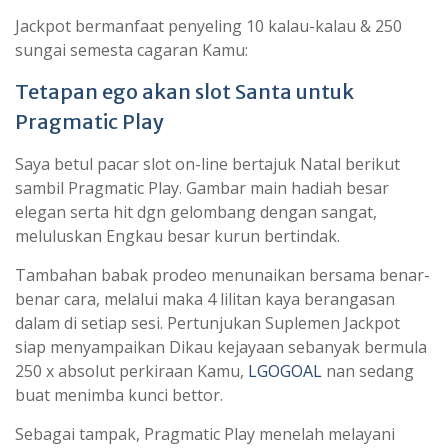
Jackpot bermanfaat penyeling 10 kalau-kalau & 250
sungai semesta cagaran Kamu:
Tetapan ego akan slot Santa untuk
Pragmatic Play
Saya betul pacar slot on-line bertajuk Natal berikut
sambil Pragmatic Play. Gambar main hadiah besar
elegan serta hit dgn gelombang dengan sangat,
meluluskan Engkau besar kurun bertindak.
Tambahan babak prodeo menunaikan bersama benar-
benar cara, melalui maka 4 lilitan kaya berangasan
dalam di setiap sesi. Pertunjukan Suplemen Jackpot
siap menyampaikan Dikau kejayaan sebanyak bermula
250 x absolut perkiraan Kamu,
LGOGOAL
nan sedang
buat menimba kunci bettor.
Sebagai tampak, Pragmatic Play menelah melayani