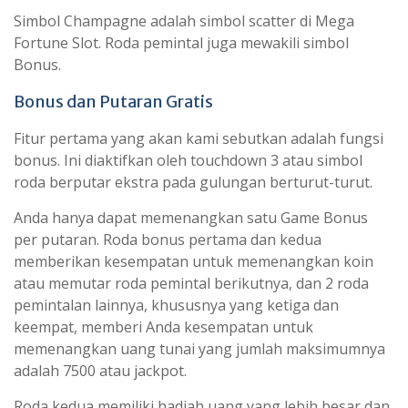
Simbol Champagne adalah simbol scatter di Mega
Fortune Slot. Roda pemintal juga mewakili simbol
Bonus.
Bonus dan Putaran Gratis
Fitur pertama yang akan kami sebutkan adalah fungsi
bonus. Ini diaktifkan oleh touchdown 3 atau simbol
roda berputar ekstra pada gulungan berturut-turut.
Anda hanya dapat memenangkan satu Game Bonus
per putaran. Roda bonus pertama dan kedua
memberikan kesempatan untuk memenangkan koin
atau memutar roda pemintal berikutnya, dan 2 roda
pemintalan lainnya, khususnya yang ketiga dan
keempat, memberi Anda kesempatan untuk
memenangkan uang tunai yang jumlah maksimumnya
adalah 7500 atau jackpot.
Roda kedua memiliki hadiah uang yang lebih besar dan