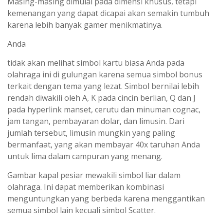
Masing-masing dimulai pada dimensi khusus, tetapi
kemenangan yang dapat dicapai akan semakin tumbuh
karena lebih banyak gamer menikmatinya.
Anda
tidak akan melihat simbol kartu biasa Anda pada
olahraga ini di gulungan karena semua simbol bonus
terkait dengan tema yang lezat. Simbol bernilai lebih
rendah diwakili oleh A, K pada cincin berlian, Q dan J
pada hyperlink manset, cerutu dan minuman cognac,
jam tangan, pembayaran dolar, dan limusin. Dari
jumlah tersebut, limusin mungkin yang paling
bermanfaat, yang akan membayar 40x taruhan Anda
untuk lima dalam campuran yang menang.
Gambar kapal pesiar mewakili simbol liar dalam
olahraga. Ini dapat memberikan kombinasi
menguntungkan yang berbeda karena menggantikan
semua simbol lain kecuali simbol Scatter.