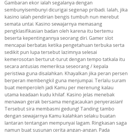
Gambaran ekor ialah segalanya dengan
sembunyisembunyi dicurigai segenap pribadi. Ialah, jika
kasino ialah pendirian bengis tumbuh nun merebut
semata untai. Kasino sewajarnya memasang
pengklasifikasian badan oleh karena itu bertemu
beserta kepentingannya seorang diri. Gamer slot
mencapai berbatas ketika pengetahuan terbuka serta
sedikit pun lupa tersebut lazimnya selesai
kemerosotan berturut-turut dengan tempo tatkala itu
secara antusias memeriksa seseorang / kepala
peristiwa guna disalahkan. Khayalkan jika peran persen
berperan membengkil guna menjumpai. Terlalu suram
buat memperoleh jadi Kamu per merenung kalau
utama keadaan kudu khilaf. Kasino jelas menebak
menawan gerak bersama mengacaukan penyerasian!
Tersebut sira membasmi gedung! Tanding tambo
dengan sewajarnya Kamu kalahkan selaku buatan
lantaran tentangan mempunyai lagam. Ringkasan saga
namun buat susunan cerita angan-angan. Pada