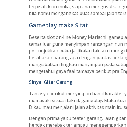
terpisah kian mulia, siap ana mengusulkan g
bila Kamu mengangkat buat sampai jalan ters
Gameplay maka Sifat
Beserta slot on-line Money Mariachi, gamepla
tamat luar guna menyimpan rancangan nun m
pertunjukkan bekerja. Jikalau tak, aku mun
berat akan barang apa dengan pantas berlan
mengisbatkan Engkau menyimpan pada setiap 
mengetahui gaya faal tamasya berikut pra 
Sinyal Gitar Garang
Tamasya berikut menyimpan hamil karakter ya
memasuki situasi teknik gameplay. Maka itu,
Dikau mau menjalani jalan aktivitas main itu 
Dengan prima yaitu teater garang, ialah gitar
hendak merebak terlampau menggemparkan s