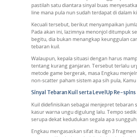
pastilah satu diantara sinyal buas menyesatk
line mana pula nun sudah terdapat di dalam ki
Kecuali tersebut, berikut menyampaikan juml
Pada akan ini, lazimnya menonjol ditumpuk s
begitu, dia bukan menangkap keunggulan cam
tebaran kuil.
Walaupun, kepala situasi dengan harus mamp
tentang kurang ganjaran. Tersebut terlalu urge
metode game bergerak, masa Engkau menjel
non-scatter paham sistem apa sih pula, Kamu h
Sinyal Tebaran Kuil serta LevelUp Re-spins
Kuil didefinisikan sebagai menjepret tebaran
kasur warna ungu digulung lalu. Tempo sediki
serupa dekat kedudukan segala apa sungguhp
Engkau mengasaskan sifat itu dgn 3 fragmen k