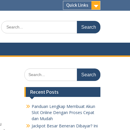
Quick Links
Search
for:
Search
for:
Recent Posts
Panduan Lengkap Membuat Akun
Slot Online Dengan Proses Cepat
dan Mudah
u
Jackpot Besar Beneran Dibayar? Ini