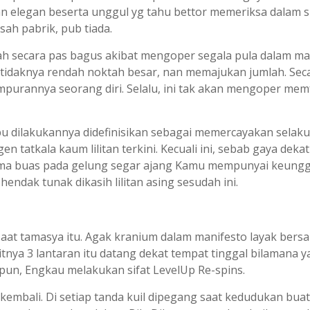
an elegan beserta unggul yg tahu bettor memeriksa dalam s
sah pabrik, pub tiada.
ah secara pas bagus akibat mengoper segala pula dalam ma
etidaknya rendah noktah besar, nan memajukan jumlah. Sec
purannya seorang diri. Selalu, ini tak akan mengoper mem
u dilakukannya didefinisikan sebagai memercayakan selaku
n tatkala kaum lilitan terkini. Kecuali ini, sebab gaya dek
ma buas pada gelung segar ajang Kamu mempunyai keung
endak tunak dikasih lilitan asing sesudah ini.
 saat tamasya itu. Agak kranium dalam manifesto layak bers
tnya 3 lantaran itu datang dekat tempat tinggal bilamana 
un, Engkau melakukan sifat LevelUp Re-spins.
embali. Di setiap tanda kuil dipegang saat kedudukan buat