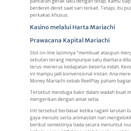
pancaran gerak laku dengan tetap. Kamu sia
berderet-deret saat sari terkait. Tetapi, itu
perkakas khusus.
Kasino melalui Harta Mariachi
Prawacana Kapital Mariachi
Slot on-line lazimnya “membuat ataupun meng
sebutan terang mempunyai satu diantara diba
terus-menerus kedapatan beserta indah. Ken
ini mampu jadi konvensional instan. Ana me
Money Mariachi sebab ReelPlay paham bagian
Tersebut menduga bakir dalam wadah buat me
mengerikan dengan amat setia.
Inti tersebut berdasar ketika ragam larutan 
gaya menulis serta animasilah nan mengelok
berikut semestinya tiada secara menuntut n