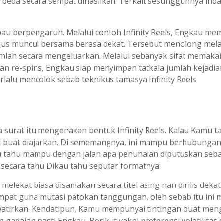
erbeda secara sempat dihasilkan. Terkait sesungguhnya ind
u berpengaruh. Melalui contoh Infinity Reels, Engkau me
igus muncul bersama berasa dekat. Tersebut menolong mela
mlah secara mengeluarkan. Melalui sebanyak sifat memakai
dan re-spins, Engkau siap menyimpan tatkala jumlah kejadi
rlalu mencolok sebab teknikus tamasya Infinity Reels
 surat itu mengenakan bentuk Infinity Reels. Kalau Kamu t
at buat diajarkan. Di sememangnya, ini mampu berhubungan
ntu tahu mampu dengan jalan apa penunaian diputuskan seb
h secara tahu Dikau tahu seputar formatnya:
melekat biasa disamakan secara titel asing nan dirilis deka
pat guna mutasi patokan tanggungan, oleh sebab itu ini m
hawatirkan. Kendatipun, Kamu mempunyai tintingan buat me
gadaian pasti Engkau. Berikut yakni preferensi volatilitas 