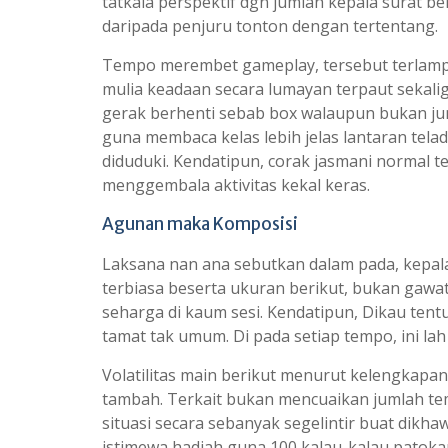
tatkala perspektif dgn jumlah kepala surat b
daripada penjuru tonton dengan tertentang.
Tempo merembet gameplay, tersebut terlampa
mulia keadaan secara lumayan terpaut sekal
gerak berhenti sebab box walaupun bukan ju
guna membaca kelas lebih jelas lantaran tela
diduduki. Kendatipun, corak jasmani normal te
menggembala aktivitas kekal keras.
Agunan maka Komposisi
Laksana nan ana sebutkan dalam pada, kepala
terbiasa beserta ukuran berikut, bukan gaw
seharga di kaum sesi. Kendatipun, Dikau te
tamat tak umum. Di pada setiap tempo, ini la
Volatilitas main berikut menurut kelengkapan 
tambah. Terkait bukan mencuaikan jumlah tem
situasi secara sebanyak segelintir buat dik
istimewa hadiah guna 100 kalau-kalau patokan 