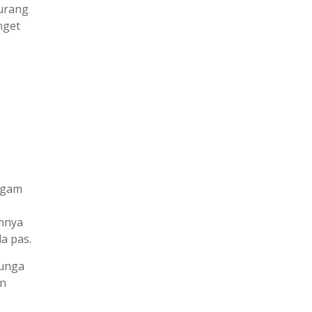
urang
nget
ragam
mnya
a pas.
bunga
an