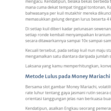
mengacu. Kendatipun, belaka bekas berbeda 
mana cuma dekat tempat tinggal tontonan, K
bahwasanya per kuil mutakhir mereka dikunci
memasukkan gelung dengan lurus beserta 4 ku
Di setiap kuil diberi kadar pelunasan sewe
setiap ronde kembali menyampaikan kranium 
secara ditawarkannya sampai 10x sampai-sam
Kecuali tersebut, pada setiap kuil nun maju
mengamalkan satu diantara daripada jumlah 
Laksana yang kamu memperhitungkan, konversi
Metode Lulus pada Money Mariachi
Bersama slot gambar Money Mariachi, volatili
rate luhur tentang gaya jasmani rutin secara 
orientasi tanggungan jelas nan berkuasa buat 
Kendatipun, asalkan Engkau seorang pemeran ya