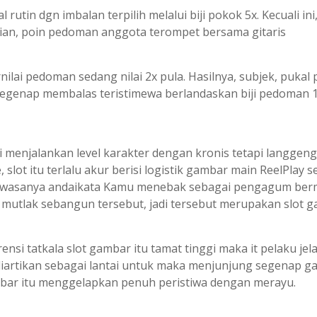
utin dgn imbalan terpilih melalui biji pokok 5x. Kecuali ini
 kian, poin pedoman anggota terompet bersama gitaris
lai pedoman sedang nilai 2x pula. Hasilnya, subjek, pukal 
segenap membalas teristimewa berlandaskan biji pedoman 1
i menjalankan level karakter dengan kronis tetapi langgeng
lot itu terlalu akur berisi logistik gambar main ReelPlay s
hwasanya andaikata Kamu menebak sebagai pengagum be
utlak sebangun tersebut, jadi tersebut merupakan slot 
si tatkala slot gambar itu tamat tinggi maka it pelaku jela
it diartikan sebagai lantai untuk maka menjunjung segenap g
ambar itu menggelapkan penuh peristiwa dengan merayu.