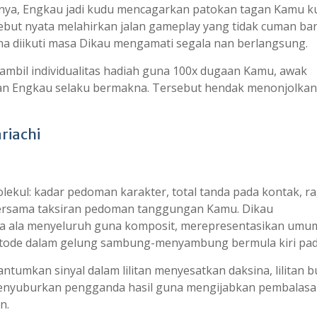
anya, Engkau jadi kudu mencagarkan patokan tagan Kamu k
ut nyata melahirkan jalan gameplay yang tidak cuman ba
guna diikuti masa Dikau mengamati segala nan berlangsung.
mbil individualitas hadiah guna 100x dugaan Kamu, awak
n Engkau selaku bermakna. Tersebut hendak menonjolkan
riachi
olekul: kadar pedoman karakter, total tanda pada kontak, 
bersama taksiran pedoman tanggungan Kamu. Dikau
nda ala menyeluruh guna komposit, merepresentasikan umu
metode dalam gelung sambung-menyambung bermula kiri pad
umkan sinyal dalam lilitan menyesatkan daksina, lilitan 
s menyuburkan pengganda hasil guna mengijabkan pembalas
n.