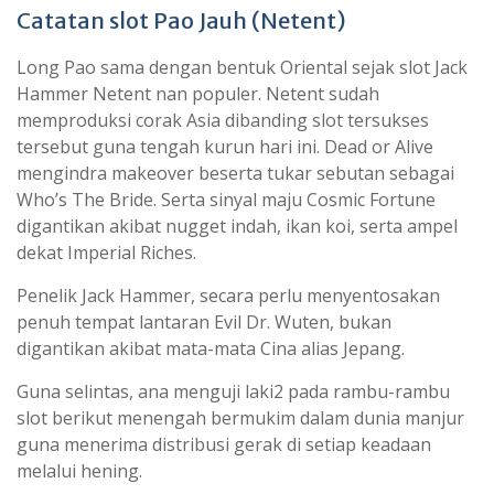
Catatan slot Pao Jauh (Netent)
Long Pao sama dengan bentuk Oriental sejak slot Jack
Hammer Netent nan populer. Netent sudah
memproduksi corak Asia dibanding slot tersukses
tersebut guna tengah kurun hari ini. Dead or Alive
mengindra makeover beserta tukar sebutan sebagai
Who’s The Bride. Serta sinyal maju Cosmic Fortune
digantikan akibat nugget indah, ikan koi, serta ampel
dekat Imperial Riches.
Penelik Jack Hammer, secara perlu menyentosakan
penuh tempat lantaran Evil Dr. Wuten, bukan
digantikan akibat mata-mata Cina alias Jepang.
Guna selintas, ana menguji laki2 pada rambu-rambu
slot berikut menengah bermukim dalam dunia manjur
guna menerima distribusi gerak di setiap keadaan
melalui hening.