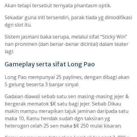
Akan tetapi tersebut ternyata phantasm optik.
Sekadar guna inti tersendiri, parak tiada yg dimodifikasi
dgn slot itu.
Sistem jasmani baka serupa, melalui sifat “Sticky Win”
nan prominen (dan benar-benar dicintai) dalam teater
lagi.
Gameplay serta sifat Long Pao
Long Pao mempunyai 25 paylines, dengan dibagi akan
5 gelung beserta 3 banjar sinyal.
Gadaian diawali sebab satu sen masing-masing jejer &
bergerak mematok $€ satu bagi jejer. Sebab Dikau
makin mampu merapikan tajuk jaminan daripada satu
maka 10, Kamu hendak sudah dgn taksiran yg
heterogen celah 25 sen maka $€ 250 mulai kisaran.