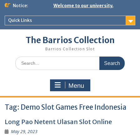
Skip
Notice:
Welcome to our university.
to
content
Quick Links
The Barrios Collection
Barrios Collection Slot
Search
for:
Menu
Tag:
Demo Slot Games Free Indonesia
Long Pao Netent Ulasan Slot Online
May 29, 2023