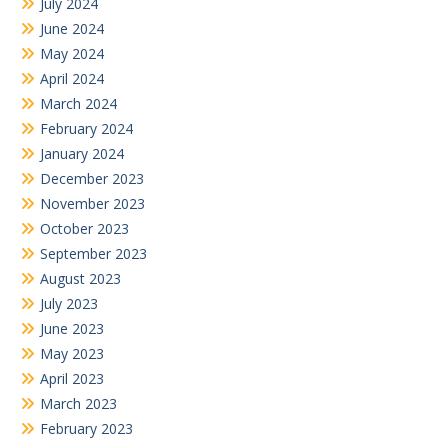
July 2024
June 2024
May 2024
April 2024
March 2024
February 2024
January 2024
December 2023
November 2023
October 2023
September 2023
August 2023
July 2023
June 2023
May 2023
April 2023
March 2023
February 2023