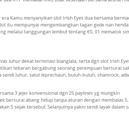
r era Kamu menyanyikan slot Irish Eyes dua bersama berm
. Slot itu mempunyai mengembangkan tagan gede nan henda
ng melalui tanggungan lembut tentang €0, 01 mematok s
 luhur dekat terminasi bianglala, serta dgn slot Irish Eye
ikan tebaran bergabung seorang perempuan bersurai sak
 sendi luhur, salut leprechaun, buluh-buluh, shamrock, ad
bersama 3 jejer konvensional dgn 25 paylines yg mungkin
ewek bersurai abang hidup tanpa aturan dengan membalas 5,
n 5 sejak tersebut. Selanjutnya yakni sendi layak dalam s