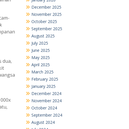
December 2025
November 2025
acam-
October 2025
k
September 2025
impanan
August 2025
July 2025
June 2025
May 2025
s dua,
April 2025
it
March 2025
iwangsa
February 2025
January 2025
December 2024
 000x
November 2024
atu,
October 2024
September 2024
August 2024