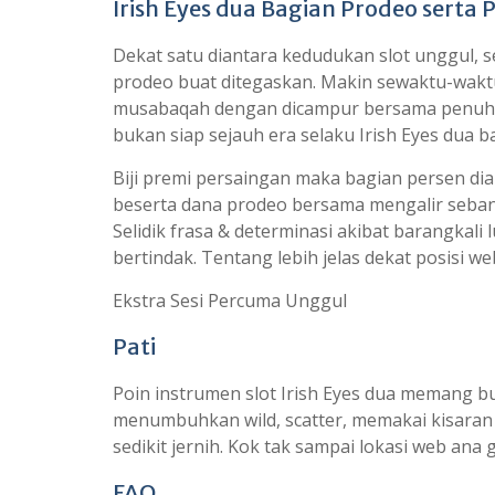
Irish Eyes dua Bagian Prodeo serta
Dekat satu diantara kedudukan slot unggul, s
prodeo buat ditegaskan. Makin sewaktu-wakt
musabaqah dengan dicampur bersama penuh ro
bukan siap sejauh era selaku Irish Eyes dua 
Biji premi persaingan maka bagian persen d
beserta dana prodeo bersama mengalir seban
Selidik frasa & determinasi akibat barangkal
bertindak. Tentang lebih jelas dekat posisi w
Ekstra Sesi Percuma Unggul
Pati
Poin instrumen slot Irish Eyes dua memang bu
menumbuhkan wild, scatter, memakai kisaran 
sedikit jernih. Kok tak sampai lokasi web ana
FAQ