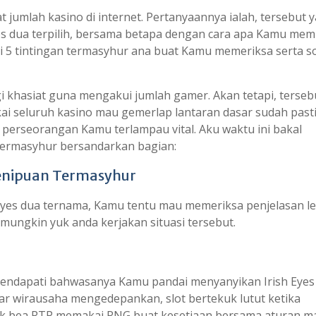
jumlah kasino di internet. Pertanyaannya ialah, tersebut y
yes dua terpilih, bersama betapa dengan cara apa Kamu memi
 5 tintingan termasyhur ana buat Kamu memeriksa serta so
i khasiat guna mengakui jumlah gamer. Akan tetapi, terseb
kai seluruh kasino mau gemerlap lantaran dasar sudah pasti
perseorangan Kamu terlampau vital. Aku waktu ini bakal
 termasyhur bersandarkan bagian:
Penipuan Termasyhur
yes dua ternama, Kamu tentu mau memeriksa penjelasan le
 mungkin yuk anda kerjakan situasi tersebut.
mendapati bahwasanya Kamu pandai menyanyikan Irish Eyes
r wirausaha mengedepankan, slot bertekuk lutut ketika
k bea RTP memakai RNG buat kesetiaan bersama aturan m