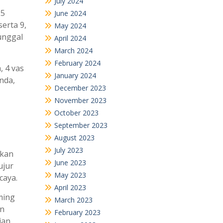
July 2024
25
June 2024
erta 9,
May 2024
unggal
April 2024
March 2024
February 2024
, 4 vas
January 2024
nda,
December 2023
November 2023
October 2023
September 2023
August 2023
July 2023
ikan
June 2023
ujur
May 2023
caya.
April 2023
ming
March 2023
in
February 2023
ian