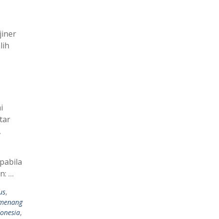
iner
lih
i
tar
,
pabila
n: …
us
,
 menang
donesia
,