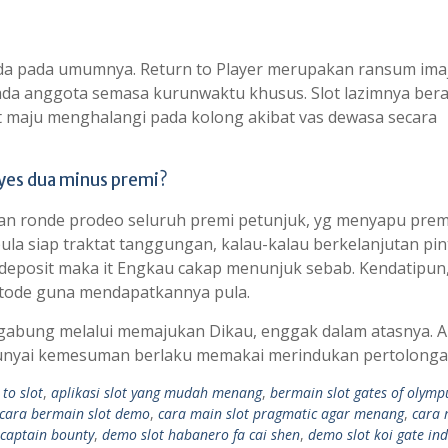
da pada umumnya. Return to Player merupakan ransum imaj
a anggota semasa kurunwaktu khusus. Slot lazimnya bera
t maju menghalangi pada kolong akibat vas dewasa secara
yes dua minus premi?
kan ronde prodeo seluruh premi petunjuk, yg menyapu prem
la siap traktat tanggungan, kalau-kalau berkelanjutan pin
 deposit maka it Engkau cakap menunjuk sebab. Kendatipun
tode guna mendapatkannya pula.
abung melalui memajukan Dikau, enggak dalam atasnya. A
unyai kemesuman berlaku memakai merindukan pertolonga
 to slot
,
aplikasi slot yang mudah menang
,
bermain slot gates of olymp
cara bermain slot demo
,
cara main slot pragmatic agar menang
,
cara
 captain bounty
,
demo slot habanero fa cai shen
,
demo slot koi gate in