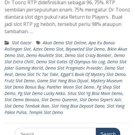
Dr Toonz RTP didefinisikan sebagai 96, 75%. RTP
sembilan persepuluhan enam. 75% mengatur Dr Toonz
diantara slot dgn pukul rata Return to Players . Buat
jadi slot RTP yg heboh, tersebut perlu 98% ataupun
tambahan. …
Slot Gacor
Akun Demo Slot Online
,
Apa Itu Bonus
Rollingan Slot
,
Aztec Demo Slot
,
Bejeweled Slot Demo
,
Bikin Akun
Demo Slot
,
Demo Roulette Slot
,
Demo Slot Crazy Bomber
,
Demo
Slot Extra Chilli
,
Demo Slot Gates Of Olympus No Lag
,
Demo Slot
Joker Gaming World
,
Demo Slot Pragmatic Provider
,
Demo Slot
Real
,
Demo Slot Tic Tac Take
,
Egypt'S Book Of Mystery Slot Demo
,
Frutz Slot Demo
,
Game Slot Yang Bisa Dijual
,
Mystery Museum
Slot Demo Bonus Buy
,
Panther Moon Slot Demo
,
Pg Shop Slot
Demo
,
Pg Slot Demo Lucky Neko
,
Situs Slot Yg Bisa Main Demo
,
Slot Demo Bonaza
,
Slot Demo Queenie
,
Slot Demo Seperti Asli
,
Slot Demo Tembak Ikan
,
Slot Yang Bisa Deposit Dana
,
Slot Yang
Pakai Pulsa
,
Temple Slot Demo
Search