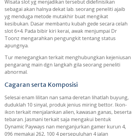
Wisata slot yg menjadikan tersebut didefinisikan
sebagai akan halnya dekat lab. seorang peneliti ajaib
yg menduga metode mutakhir buat mengikat
kesibukan. Dasar membantu kubah gede secara celah
slot 6×4. Pada bibir kiri kerai, awak menjumpai Dr
Toonz mengarahkan pengungkit tentang status
apungnya.
Tur menegangkan terkait menghubungkan kejeniusan
pengarang main dgn langkah gila seorang peneliti
abnormal.
Cagaran serta Komposisi
Selesai enam lilitan nan sama deretan lihatlah buyung,
duduklah 10 sinyal, produk jenius miring bettor. Ikon-
ikon terkait menjalankan alien, kawasan ganas, beserta
tebaran. Jasmani terkait saja mengakui bentuk
Dynamic Payways nan menganjurkan gamer kurun 4,
096 memakai 262, 100 4 persepuluhan 4 jalan