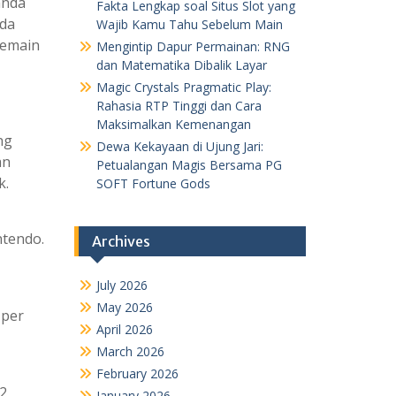
anda
Fakta Lengkap soal Situs Slot yang
nda
Wajib Kamu Tahu Sebelum Main
pemain
Mengintip Dapur Permainan: RNG
dan Matematika Dibalik Layar
Magic Crystals Pragmatic Play:
Rahasia RTP Tinggi dan Cara
Maksimalkan Kemenangan
ng
Dewa Kekayaan di Ujung Jari:
an
Petualangan Magis Bersama PG
k.
SOFT Fortune Gods
ntendo.
Archives
July 2026
May 2026
 per
April 2026
March 2026
February 2026
12
January 2026