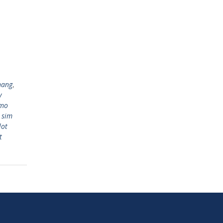
nang
,
y
emo
t sim
lot
t