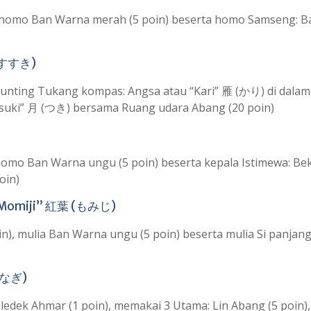
, homo Ban Warna merah (5 poin) beserta homo Samseng: 
 (すすき)
 bunting Tukang kompas: Angsa atau “Kari” 雁 (かり) di dalam
Tsuki” 月 (つき) bersama Ruang udara Abang (20 poin)
 homo Ban Warna ungu (5 poin) beserta kepala Istimewa: Be
oin)
/”Momiji” 紅葉 (もみじ)
, mulia Ban Warna ungu (5 poin) beserta mulia Si panjan
(やなぎ)
edek Ahmar (1 poin), memakai 3 Utama: Lin Abang (5 poin),