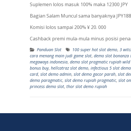
Suplemen lolos masuk 100% maka 12300 JPY
Bagian Salam Muncul sama banyaknya JPY188.
Komisi lolos sampai 200% ¥ 20. 000
Cashback premi mula-mula minus posisi penar
Panduan Slot
100 super hot slot demo
,
3 wit
cara menang main judi game slot
,
demo slot bonanza
megaways indonesia
,
demo slot pragmatic rupiah wild
bonus buy
,
hellcatraz slot demo
,
infectious 5 slot demo
card
,
slot demo admin
,
slot demo gacor parah
,
slot de
demo paragmatic
,
slot demo rupiah pragmatic
,
slot o
princess demo slot
,
thor slot demo rupiah