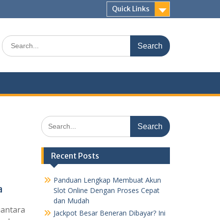
Quick Links
Search
for:
Search
for:
Recent Posts
Panduan Lengkap Membuat Akun
a
Slot Online Dengan Proses Cepat
dan Mudah
iantara
Jackpot Besar Beneran Dibayar? Ini