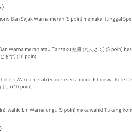
ら)
mono Ban Sajak Warna merah (5 poin) memakai tunggal Spesi
ala Ban Warna merah atau Tanzaku 短冊 (たんざく) (5 poin) bes
ととぎす) (10 poin)
ahid Lin Warna merah (5 poin) serta mono Istimewa: Rute D
はし) (10 poin)
in), wahid Lin Warna ungu (5 poin) maka wahid Tukang kom
)