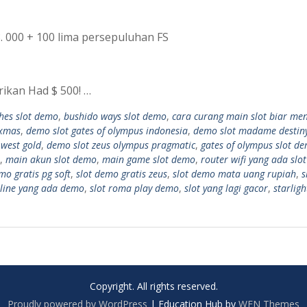
 000 + 100 lima persepuluhan FS
ikan Had $ 500! …
ches slot demo
,
bushido ways slot demo
,
cara curang main slot biar me
 xmas
,
demo slot gates of olympus indonesia
,
demo slot madame destin
 west gold
,
demo slot zeus olympus pragmatic
,
gates of olympus slot d
,
main akun slot demo
,
main game slot demo
,
router wifi yang ada slo
mo gratis pg soft
,
slot demo gratis zeus
,
slot demo mata uang rupiah
,
s
nline yang ada demo
,
slot roma play demo
,
slot yang lagi gacor
,
starligh
Copyright. All rights reserved.
Proudly powered by WordPress
|
Education Hub by
WEN Themes