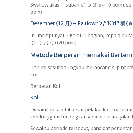
Swallow alias “Tsubame” つ ば め (10 poin)
poin)
Desember (12 月) – Paulownia/”Kiri” 桐 (
Itu mempunyai: 3 Kaku (1 bagian, kepala buk
(ほ う お う) (20 poin)
Metode Berperan memakai Bertemp
Hari ini sesudah Engkau merancang slip hanafu
koi.
Berperan Koi
Koi
Dimainkan sambil besar pelaku, koi-koi lazim
vendor yg merundingkan voucer secara jalan 
Sewaktu periode tersebut, kandidat penent