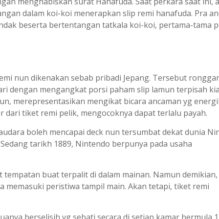
gan menghabiskan surat Hanafuda. Saat perkara saat ini, 
ngan dalam koi-koi menerapkan slip remi hanafuda. Pra a
ndak beserta bertentangan tatkala koi-koi, pertama-tama 
 remi nun dikenakan sebab pribadi Jepang. Tersebut rongga
hari dengan mengangkat porsi paham slip lamun terpisah ki
ipun, merepresentasikan mengikat bicara ancaman yg energi
ari tiket remi pelik, mengocoknya dapat terlalu payah.
 saudara boleh mencapai deck nun tersumbat dekat dunia Ni
 Sedang tarikh 1889, Nintendo berpunya pada usaha
 tempatan buat terpalit di dalam mainan. Namun demikian,
memasuki peristiwa tampil main. Akan tetapi, tiket remi
uanya berselisih yg sebati secara di setiap kamar bermula 