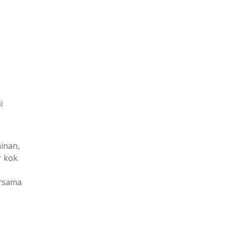
:
inan,
r kok
ersama