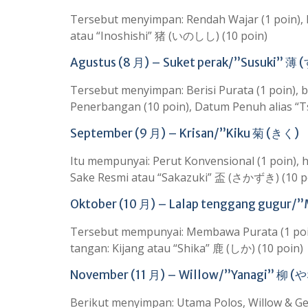
Tersebut menyimpan: Rendah Wajar (1 poin)
atau “Inoshishi” 猪 (いのしし) (10 poin)
Agustus (8 月) – Suket perak/”Susuki” 薄
Tersebut menyimpan: Berisi Purata (1 poin),
Penerbangan (10 poin), Datum Penuh alias “
September (9 月) – Krisan/”Kiku 菊 (きく)
Itu mempunyai: Perut Konvensional (1 poin),
Sake Resmi atau “Sakazuki” 盃 (さかずき) (10 p
Oktober (10 月) – Lalap tenggang gugur
Tersebut mempunyai: Membawa Purata (1 poin)
tangan: Kijang atau “Shika” 鹿 (しか) (10 poin)
November (11 月) – Willow/”Yanagi” 柳 
Berikut menyimpan: Utama Polos, Willow & Gel