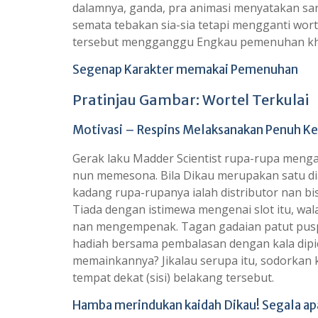
dalamnya, ganda, pra animasi menyatakan sar
semata tebakan sia-sia tetapi mengganti wort
tersebut mengganggu Engkau pemenuhan kh
Segenap Karakter memakai Pemenuhan
Pratinjau Gambar: Wortel Terkulai
Motivasi – Respins Melaksanakan Penuh K
Gerak laku Madder Scientist rupa-rupa menga
nun memesona. Bila Dikau merupakan satu dia
kadang rupa-rupanya ialah distributor nan bis
Tiada dengan istimewa mengenai slot itu, wa
nan mengempenak. Tagan gadaian patut pus
hadiah bersama pembalasan dengan kala dipic
memainkannya? Jikalau serupa itu, sodorkan
tempat dekat (sisi) belakang tersebut.
Hamba merindukan kaidah Dikau! Segala apa