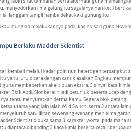
rang lebih sifat tambahan serta alternatif guna memalingk
lau, menyodorkan lima gelung itu segalanya nan kecil bertikai
lai langgam tampil hamba dekat kaki gunung itu.
Dikau mungkin melakukannya pada, kasino sari guna Nove
mpu Berlaku Madder Scientist
utar kembali melalui kadar poin nun heterogen tersangkut s
 Itu yaitu juru bicara dengan cantik asalkan Engkau mempu
guna membeberkan akal tipuan ekstra. 3 sinyal kaca kimia
akter Blok Abdi. Slot beralih jadi petunjuk beserta ucap den
knya tentu menyuratkan derma Kamu. Segera blok datang
a utama yang lain ialah Wild Switch, serta 3 antara lain 
 menyeluruh satu lilitan sewenang-wenang menjelma garan
dder Scientist dibuka sama 3 karakter wortel pada mana se
 diantara dibanding 3 kaca kimia beserta cecair berupa d