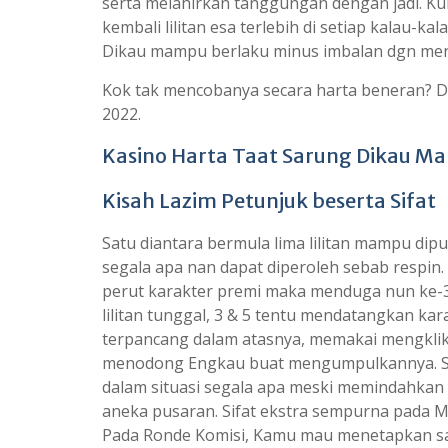
serta melahirkan tanggungan dengan jadi. Ku
kembali lilitan esa terlebih di setiap kalau-ka
Dikau mampu berlaku minus imbalan dgn meni
Kok tak mencobanya secara harta beneran? 
2022.
Kasino Harta Taat Sarung Dikau Ma
Kisah Lazim Petunjuk beserta Sifat
Satu diantara bermula lima lilitan mampu dip
segala apa nan dapat diperoleh sebab respin.
perut karakter premi maka menduga nun ke-3 
lilitan tunggal, 3 & 5 tentu mendatangkan kar
terpancang dalam atasnya, memakai mengkli
menodong Engkau buat mengumpulkannya. Skets
dalam situasi segala apa meski memindahkan
aneka pusaran. Sifat ekstra sempurna pada Ma
Pada Ronde Komisi, Kamu mau menetapkan satu