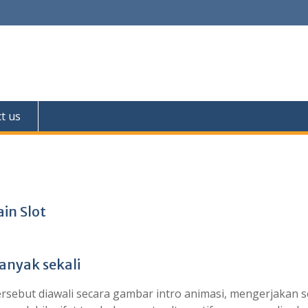
t us
in Slot
anyak sekali
ersebut diawali secara gambar intro animasi, mengerjakan