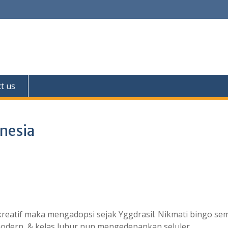
t us
onesia
kreatif maka mengadopsi sejak Yggdrasil. Nikmati bingo se
modern, & kelas luhur nun mengedepankan seluler.