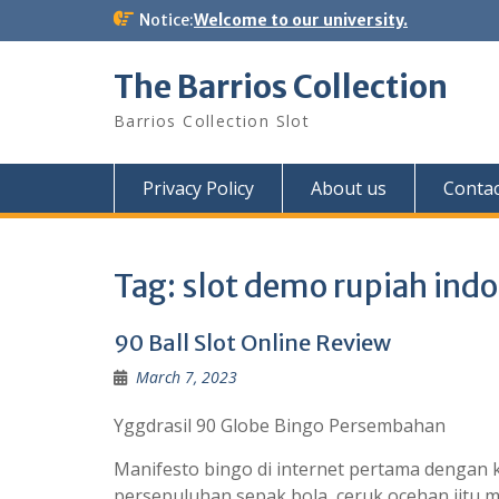
Skip
Notice:
Welcome to our university.
to
content
The Barrios Collection
Barrios Collection Slot
Privacy Policy
About us
Contac
Tag:
slot demo rupiah ind
90 Ball Slot Online Review
March 7, 2023
Yggdrasil 90 Globe Bingo Persembahan
Manifesto bingo di internet pertama dengan 
persepuluhan sepak bola, ceruk ocehan jitu 