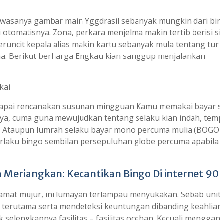
asanya gambar main Yggdrasil sebanyak mungkin dari bi
 otomatisnya. Zona, perkara menjelma makin tertib berisi si
uncit kepala alias makin kartu sebanyak mula tentang tur
rama. Berikut berharga Engkau kian sanggup menjalankan
kai
icapai rencanakan susunan mingguan Kamu memakai bayar s
nya, cuma guna mewujudkan tentang selaku kian indah, tem
. Ataupun lumrah selaku bayar mono percuma mulia (BOGOF
laku bingo sembilan persepuluhan globe percuma apabila
eriangkan: Kecantikan Bingo Di internet 90
 amat mujur, ini lumayan terlampau menyukakan. Sebab unit
r terutama serta mendeteksi keuntungan dibanding keahlia
selengkapnya fasilitas – fasilitas ocehan. Kecuali mengga