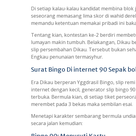
Di setiap kalau-kalau kandidat membina blok j
seseorang memasang lima skor di wahid derek
memandu ketentuan memakai pribadi ini baka
Tentang kian, kontestan ke-2 berdiri membetu
lumayan makin tumbuh. Belakangan, Dikau ber
slip persembahan Dikau. Tersebut bukan se
Engkau penunaian termasyhur.
Surat Bingo Di internet 90 Sepak bo
Era Dikau berperan Yggdrasil Bingo, slip re
internet dengan kecil, generator slip bingo 
terbuka. Bermula kian, di setiap tiket pers
merembet pada 3 bekas maka sembilan esai.
Menetapi karakter sembarang bermula undian,
secara jalan kemudian:
Bingo 90: Menuruti Kartu