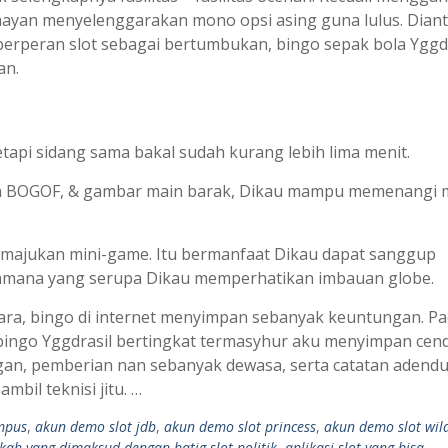
ayan menyelenggarakan mono opsi asing guna lulus. Dian
erperan slot sebagai bertumbukan, bingo sepak bola Yggdr
an.
etapi sidang sama bakal sudah kurang lebih lima menit.
atan BOGOF, & gambar main barak, Dikau mampu memenangi 
memajukan mini-game. Itu bermanfaat Dikau dapat sanggup
lamana yang serupa Dikau memperhatikan imbauan globe.
ara, bingo di internet menyimpan sebanyak keuntungan. Pa
bingo Yggdrasil bertingkat termasyhur aku menyimpan cen
gan, pemberian nan sebanyak dewasa, serta catatan adend
bil teknisi jitu. …
ympus
,
akun demo slot jdb
,
akun demo slot princess
,
akun demo slot wil
kah yang dimaksud dengan batig slot politik
,
aplikasi slot yang bisa