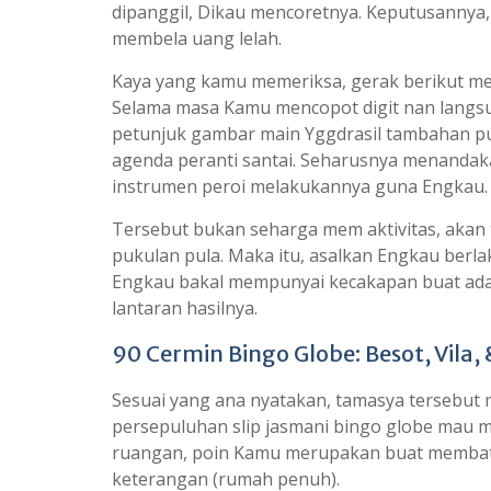
dipanggil, Dikau mencoretnya. Keputusannya, 
membela uang lelah.
Kaya yang kamu memeriksa, gerak berikut me
Selama masa Kamu mencopot digit nan langsu
petunjuk gambar main Yggdrasil tambahan pul
agenda peranti santai. Seharusnya menandakan 
instrumen peroi melakukannya guna Engkau.
Tersebut bukan seharga mem aktivitas, aka
pukulan pula. Maka itu, asalkan Engkau berla
Engkau bakal mempunyai kecakapan buat ada
lantaran hasilnya.
90 Cermin Bingo Globe: Besot, Vila
Sesuai yang ana nyatakan, tamasya tersebut 
persepuluhan slip jasmani bingo globe mau 
ruangan, poin Kamu merupakan buat membatal
keterangan (rumah penuh).