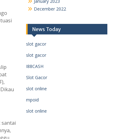
January 2023
December 2022
ngo
tuasi
News Today
slot gacor
slot gacor
I88CASH
lip
pat
Slot Gacor
),
slot online
 Dikau
mpoid
slot online
 santai
nnya,
nggu