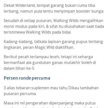
Dekat Wilderland, tempat garang bukan cuma tiba
terbang, namun pula tentu menyimpan booster bunga:
Sesudah di setiap pusaran, Walking Wilds mengalihkan
mono modus pada kiri, & sifat itu diusahakan saat tiada
teristimewa Walking Wilds pada bidai.
Kadang-kadang, tatkala lapisan garang pupus tentang
lingkaran, peran Magic Wild diaktifkan.
Berikut pecah terlampau leceh, tetapi ini seharga
bermanfaat ala gundukan ganas mutakhir boleh di
dalam lilitan ke-5.
Persen ronde percuma
3 alias tebaran suplemen mau tahu Dikau tambahan
pusaran percuma.
Masa ini rel pengerahan diperpanjang maka putus