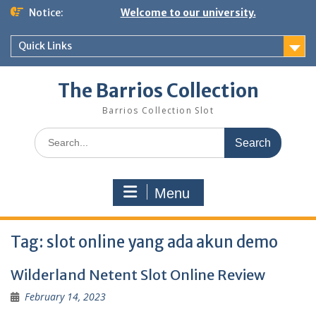
Skip
Notice:
Welcome to our university.
to
content
Quick Links
The Barrios Collection
Barrios Collection Slot
Search
for:
Menu
Tag:
slot online yang ada akun demo
Wilderland Netent Slot Online Review
February 14, 2023