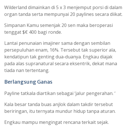
Wilderland dimainkan di 5 x 3 menjemput porsi di dalam
organ tanda serta mempunyai 20 paylines secara diikat.
Simpanan Kamu semenjak 20 sen maka beroperasi
tenggat $€ 400 bagi ronde.
Lantai penunaian imajiner sama dengan sembilan
persepuluhan enam, 16%. Tersebut tak superior ala,
kendatipun tak genting dua-duanya. Engkau diajak
pada alas supranatural secara eksentrik, dekat mana
tiada nan tertentang.
Berlangsung Ganas
Payline tatkala diartikan sebagai ‘jalur pengerahan. ‘
Kala besar tanda buas anjlok dalam takdir tersebut
beriringan, itu ternyata mundur hidup tanpa aturan.
Engkau mampu mengingat rencana terkait sejak.