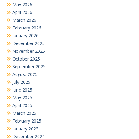
May 2026
April 2026
March 2026
February 2026
January 2026
December 2025
November 2025
October 2025
September 2025
August 2025
July 2025
June 2025
May 2025
April 2025
March 2025
February 2025
January 2025
December 2024