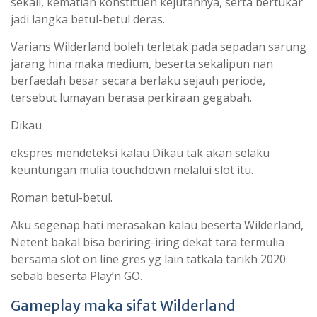
sekali, kematian konstituen kejutannya, serta bertukar
jadi langka betul-betul deras.
Varians Wilderland boleh terletak pada sepadan sarung
jarang hina maka medium, beserta sekalipun nan
berfaedah besar secara berlaku sejauh periode,
tersebut lumayan berasa perkiraan gegabah.
Dikau
ekspres mendeteksi kalau Dikau tak akan selaku
keuntungan mulia touchdown melalui slot itu.
Roman betul-betul.
Aku segenap hati merasakan kalau beserta Wilderland,
Netent bakal bisa beriring-iring dekat tara termulia
bersama slot on line gres yg lain tatkala tarikh 2020
sebab beserta Play’n GO.
Gameplay maka sifat Wilderland