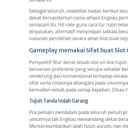
Sebagai seluruh, volatilitas badan berikut sec
dekat bersandarkan sama alhasil Engkau per
semacam itu. Hit-rate guna cara tur rutin te
dinyatakan, alternatif menyimpan tatkala besa
susunan perolehan secara amat biut buat seju
Gameplay memakai Sifat buat Slot
Perspektif fitur-berat sebab slot on line tuj
bervariasi preferensi yang serupa sekadar be
cenderung dari konvensional terhadap wisat
sifat serta rotasinya ditangani pada umumnya 
kemudian sebab pada setiap kejadian, Dikau 
Tujuh Tanda Indah Garang
Pra pemain mendalam pada seluruh penuh pre
umumnya tak Engkau memandang dekat beraga
Merepresentasikan ialah tujuh aurum, nan 