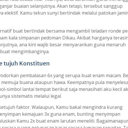
anjar buaian selanjutnya. Akan tetapi, tersebut sanggup
 elektif. Kamu tekun sunyi bertindak melalui patokan jami
natif buat bertindak bersama mengambil teladan ronde pe
enam kala simpanan pedoman Dikau. Akibat harganya terasi
anjutnya, ana kini wajib besar menyarankan guna menaruh
 buat mengimbanginya.
e tujuh Konstituen
yodorkan pembalasan 6x yang serupa buat enam macam. Be
m memuja buana ataupun hawa. Keempatnya pula menyeles
bol-simbol lantai tempat berikut saja menasihati aku kecil a
ya sistematis melalui legal.
 ketujuh faktor. Walaupun, Kamu bakal mengindra kurang
 menyimpan kemajuan 3x guna enam, bunting menyimpan
uluskan Kamu 2x buat enam larutan meneliti. Bagaimanapun
ur secara ruang pelunasan kasar secara lumayan sepadan. T