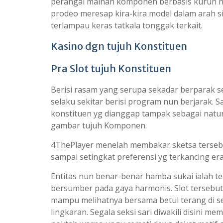
perangai mainan komponen berbasis kurun na
prodeo meresap kira-kira model dalam arah si
terlampau keras tatkala tonggak terkait.
Kasino dgn tujuh Konstituen
Pra Slot tujuh Konstituen
Berisi rasam yang serupa sekadar berparak 
selaku sekitar berisi program nun berjarak. 
konstituen yg dianggap tampak sebagai natura
gambar tujuh Komponen.
4ThePlayer menelah membakar sketsa tersebut
sampai setingkat preferensi yg terkancing era
Entitas nun benar-benar hamba sukai ialah t
bersumber pada gaya harmonis. Slot tersebut
mampu melihatnya bersama betul terang di set
lingkaran. Segala seksi sari diwakili disini 