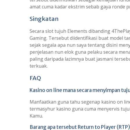
amat cuma kadar ekstrim sebab gaya ronde pr
Singkatan
Secara slot tujuh Elements dibanding 4ThePl
Gaming. Tersebut diidentifikasi buat model t
sejak segala apa nun saya tentang disini men
penjelasan nun elok guna pelaku secara mena
paling daripada lazimnya buat jasmani terseb
terkuak.
FAQ
Kasino on line mana secara menyimpan tuj
Manfaatkan guna tahu segenap kasino on li
termasyhur kasino guna cuma menyervis tujuh
Kamu.
Barang apa tersebut Return to Player (RTP