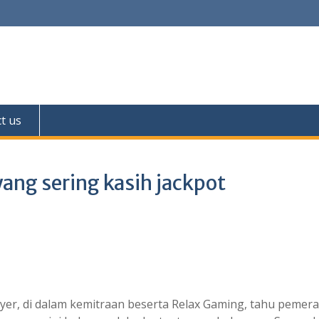
t us
yang sering kasih jackpot
ayer, di dalam kemitraan beserta Relax Gaming, tahu pemer