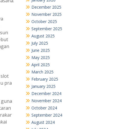
asana.
December 2025
November 2025
ya
October 2025
e
September 2025
usun
August 2025
ebut
July 2025
engan
June 2025
May 2025
April 2025
March 2025
slot
February 2025
hu pra
January 2025
December 2024
a guna
November 2024
taran
October 2024
erakar
September 2024
kai
August 2024