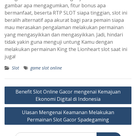
gambar apa mengagumkan, fitur bonus apa
bermanfaat, beserta RTP SLOT siapa tinggian, slot ini
beralih alternatif apa akurat bagi para pemain siapa
mau merasakan pengalaman melakukan permainan
yang mengasyikkan dan mengasyikkan. Jadi, hindari
tidak yakin guna menguji untung Kamu dengan
melakukan permainan King the Lionheart slot saat ini
juga!
Slot
game slot online
Post
Benefit Slot Online Gacor mengenai Kemajuan
navigation
Ekonomi Digital di Indonesia
Ulasan Mengenai Keamanan Melakukan
Permainan Slot Gacor Spadegaming
Search