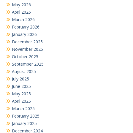
May 2026
April 2026
March 2026
February 2026
January 2026
December 2025
November 2025
October 2025
September 2025
August 2025
July 2025
June 2025
May 2025
April 2025
March 2025
February 2025
January 2025
December 2024