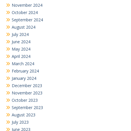
November 2024
October 2024
September 2024
August 2024
July 2024
June 2024
May 2024
April 2024
March 2024
February 2024
January 2024
December 2023
November 2023
October 2023
September 2023
August 2023
July 2023
June 2023