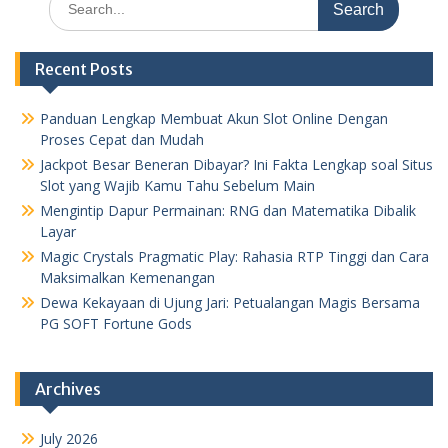
for:
Recent Posts
Panduan Lengkap Membuat Akun Slot Online Dengan
Proses Cepat dan Mudah
Jackpot Besar Beneran Dibayar? Ini Fakta Lengkap soal Situs
Slot yang Wajib Kamu Tahu Sebelum Main
Mengintip Dapur Permainan: RNG dan Matematika Dibalik
Layar
Magic Crystals Pragmatic Play: Rahasia RTP Tinggi dan Cara
Maksimalkan Kemenangan
Dewa Kekayaan di Ujung Jari: Petualangan Magis Bersama
PG SOFT Fortune Gods
Archives
July 2026