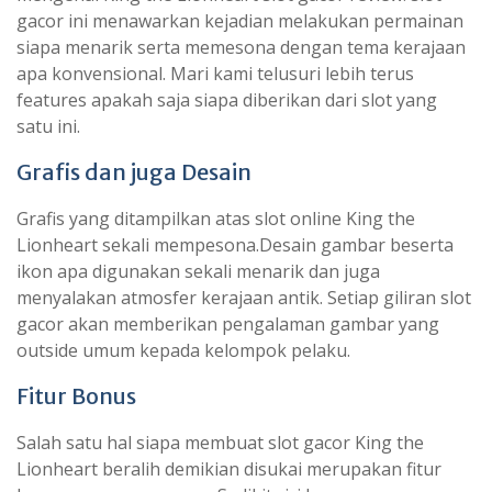
gacor ini menawarkan kejadian melakukan permainan
siapa menarik serta memesona dengan tema kerajaan
apa konvensional. Mari kami telusuri lebih terus
features apakah saja siapa diberikan dari slot yang
satu ini.
Grafis dan juga Desain
Grafis yang ditampilkan atas slot online King the
Lionheart sekali mempesona.Desain gambar beserta
ikon apa digunakan sekali menarik dan juga
menyalakan atmosfer kerajaan antik. Setiap giliran slot
gacor akan memberikan pengalaman gambar yang
outside umum kepada kelompok pelaku.
Fitur Bonus
Salah satu hal siapa membuat slot gacor King the
Lionheart beralih demikian disukai merupakan fitur