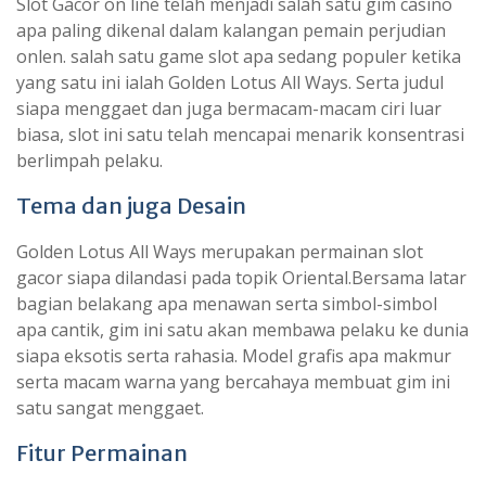
Slot Gacor on line telah menjadi salah satu gim casino
apa paling dikenal dalam kalangan pemain perjudian
onlen. salah satu game slot apa sedang populer ketika
yang satu ini ialah Golden Lotus All Ways. Serta judul
siapa menggaet dan juga bermacam-macam ciri luar
biasa, slot ini satu telah mencapai menarik konsentrasi
berlimpah pelaku.
Tema dan juga Desain
Golden Lotus All Ways merupakan permainan slot
gacor siapa dilandasi pada topik Oriental.Bersama latar
bagian belakang apa menawan serta simbol-simbol
apa cantik, gim ini satu akan membawa pelaku ke dunia
siapa eksotis serta rahasia. Model grafis apa makmur
serta macam warna yang bercahaya membuat gim ini
satu sangat menggaet.
Fitur Permainan