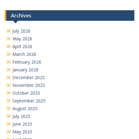
Archives
July 2026
May 2026
April 2026
March 2026
February 2026
January 2026
December 2025
November 2025
October 2025
September 2025
August 2025
July 2025
June 2025
May 2025