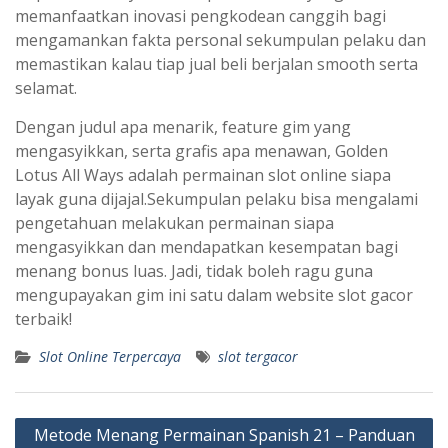
memanfaatkan inovasi pengkodean canggih bagi
mengamankan fakta personal sekumpulan pelaku dan
memastikan kalau tiap jual beli berjalan smooth serta
selamat.
Dengan judul apa menarik, feature gim yang
mengasyikkan, serta grafis apa menawan, Golden
Lotus All Ways adalah permainan slot online siapa
layak guna dijajal.Sekumpulan pelaku bisa mengalami
pengetahuan melakukan permainan siapa
mengasyikkan dan mendapatkan kesempatan bagi
menang bonus luas. Jadi, tidak boleh ragu guna
mengupayakan gim ini satu dalam website slot gacor
terbaik!
Slot Online Terpercaya
slot tergacor
Post
Metode Menang Permainan Spanish 21 – Panduan