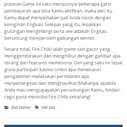
putaran.Game ini satu mempunyai beberapa garis
pembayaran apa bisa Kamu aktifkan, maka dari itu
Kamu dapat menyamakan judi Anda cocok dengan
keinginan Engkau. Selepas yang itu, lepaskan
gulungan mengelilingi serta see adakah Engkau
beruntung memperoleh gabungan winner.
Secara total, Fire Chibi ialah game slot gacor yang
menggembirakan dan menghibur dengan gambar apa
terang dan features memesona. Gim yang satu ini tepat
guna partisipan kasino onlen apa menelusuri
pengalaman melakukan permainan apa
menyenangkan dan menghasilkan.Makanya, apabila
Anda mau mengupayakan peruntungan Kamu, hindari
ragu guna mencoba Fire Chibi sekarang!
Slot Online
link slot
Post