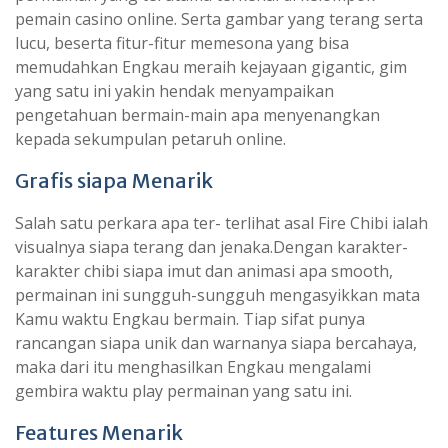
pemain casino online. Serta gambar yang terang serta
lucu, beserta fitur-fitur memesona yang bisa
memudahkan Engkau meraih kejayaan gigantic, gim
yang satu ini yakin hendak menyampaikan
pengetahuan bermain-main apa menyenangkan
kepada sekumpulan petaruh online.
Grafis siapa Menarik
Salah satu perkara apa ter- terlihat asal Fire Chibi ialah
visualnya siapa terang dan jenaka.Dengan karakter-
karakter chibi siapa imut dan animasi apa smooth,
permainan ini sungguh-sungguh mengasyikkan mata
Kamu waktu Engkau bermain. Tiap sifat punya
rancangan siapa unik dan warnanya siapa bercahaya,
maka dari itu menghasilkan Engkau mengalami
gembira waktu play permainan yang satu ini.
Features Menarik