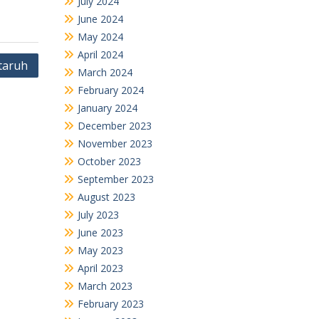
July 2024
June 2024
May 2024
April 2024
taruh
March 2024
February 2024
January 2024
December 2023
November 2023
October 2023
September 2023
August 2023
July 2023
June 2023
May 2023
April 2023
March 2023
February 2023