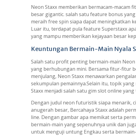
Neon Staxx memberikan bermacam-macam fi
besar gigantic. salah satu feature bonus ya
meraih free spin siapa dapat meningkatkan 
Luar itu, terdapat pula feature Superstaxx
yang mampu memberikan kejayaan besar kep
Keuntungan Bermain-Main Nyala S
Salah satu profit penting bermain-main Neon 
yang berhubungan mini. Bersama fitur-fitur 
menjulang, Neon Staxx menawarkan pengala
sekumpulan pemainnya.Selain itu, topik ya
Staxx menjadi salah satu gim slot online yan
Dengan judul neon futuristik siapa menarik,
anugerah besar, Bercahaya Staxx adalah perma
line. Dengan gambar apa memikat serta per
bermain-main yang sepenuhnya unik dan jug
untuk menguji untung Engkau serta bermain-m