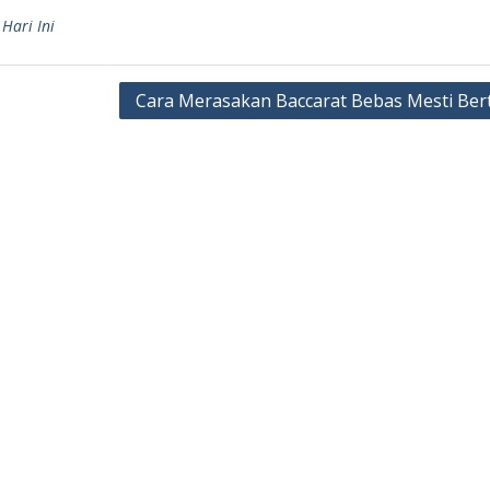
 Hari Ini
Cara Merasakan Baccarat Bebas Mesti Ber