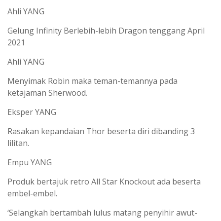
Ahli YANG
Gelung Infinity Berlebih-lebih Dragon tenggang April
2021
Ahli YANG
Menyimak Robin maka teman-temannya pada
ketajaman Sherwood.
Eksper YANG
Rasakan kepandaian Thor beserta diri dibanding 3
lilitan.
Empu YANG
Produk bertajuk retro All Star Knockout ada beserta
embel-embel.
‘Selangkah bertambah lulus matang penyihir awut-