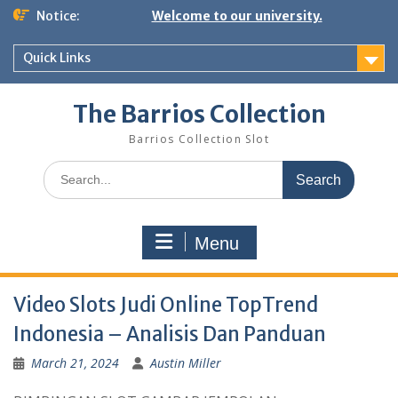
Skip
Notice:
Welcome to our university.
to
content
Quick Links
The Barrios Collection
Barrios Collection Slot
Search
for:
Menu
Video Slots Judi Online TopTrend
Indonesia – Analisis Dan Panduan
March 21, 2024
Austin Miller