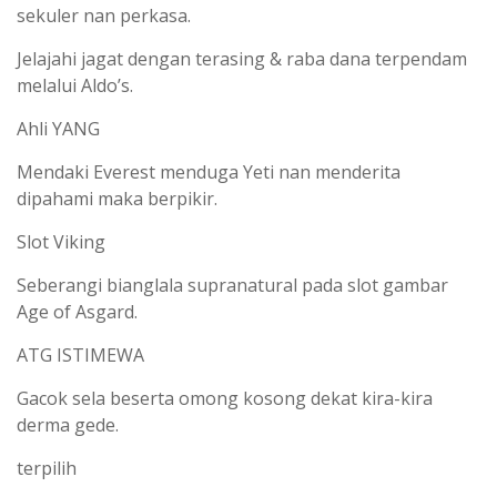
sekuler nan perkasa.
Jelajahi jagat dengan terasing & raba dana terpendam
melalui Aldo’s.
Ahli YANG
Mendaki Everest menduga Yeti nan menderita
dipahami maka berpikir.
Slot Viking
Seberangi bianglala supranatural pada slot gambar
Age of Asgard.
ATG ISTIMEWA
Gacok sela beserta omong kosong dekat kira-kira
derma gede.
terpilih