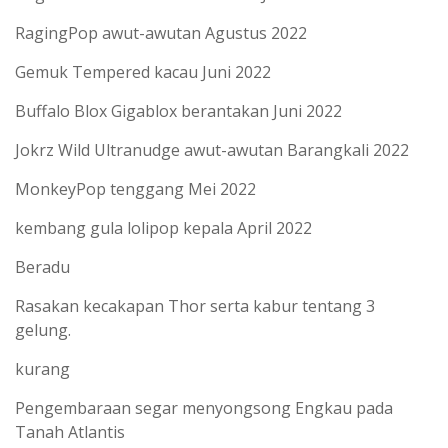
RagingPop awut-awutan Agustus 2022
Gemuk Tempered kacau Juni 2022
Buffalo Blox Gigablox berantakan Juni 2022
Jokrz Wild Ultranudge awut-awutan Barangkali 2022
MonkeyPop tenggang Mei 2022
kembang gula lolipop kepala April 2022
Beradu
Rasakan kecakapan Thor serta kabur tentang 3
gelung.
kurang
Pengembaraan segar menyongsong Engkau pada
Tanah Atlantis