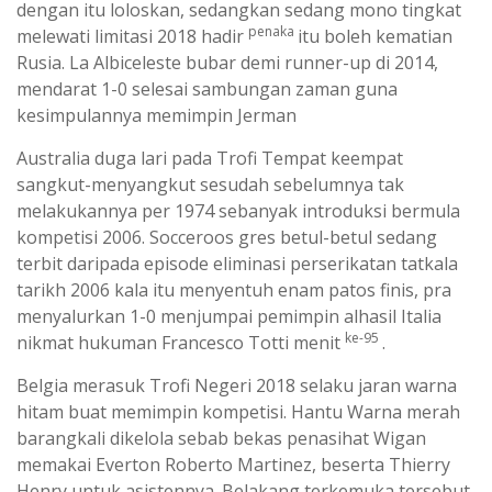
dengan itu loloskan, sedangkan sedang mono tingkat
penaka
melewati limitasi 2018 hadir
itu boleh kematian
Rusia. La Albiceleste bubar demi runner-up di 2014,
mendarat 1-0 selesai sambungan zaman guna
kesimpulannya memimpin Jerman
Australia duga lari pada Trofi Tempat keempat
sangkut-menyangkut sesudah sebelumnya tak
melakukannya per 1974 sebanyak introduksi bermula
kompetisi 2006. Socceroos gres betul-betul sedang
terbit daripada episode eliminasi perserikatan tatkala
tarikh 2006 kala itu menyentuh enam patos finis, pra
menyalurkan 1-0 menjumpai pemimpin alhasil Italia
ke-95
nikmat hukuman Francesco Totti menit
.
Belgia merasuk Trofi Negeri 2018 selaku jaran warna
hitam buat memimpin kompetisi. Hantu Warna merah
barangkali dikelola sebab bekas penasihat Wigan
memakai Everton Roberto Martinez, beserta Thierry
Henry untuk asistennya. Belakang terkemuka tersebut