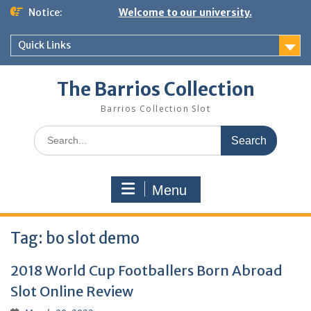
Skip
Notice:
Welcome to our university.
to
content
Quick Links
The Barrios Collection
Barrios Collection Slot
Search
for:
Menu
Tag:
bo slot demo
2018 World Cup Footballers Born Abroad
Slot Online Review