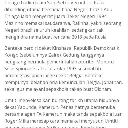
Thiago hadir dalam San Pietro Vernotico, Italia
dibanding utama bersama bapa Negeri brazil. Abu
Thiago ialah menyeret juara Beker Negeri 1994
Mazinho memakai saudaranya, Rafinha, yakni seorang
Negeri brazil seluruh keahlian, sedangkan tak
mengindra nama buat rencana 2018 pada Rusia.
Benteke berdiri dekat Kinshasa, Republik Demokratik
Kongo (sebelumnya Zaire). Gedung tangganya
hengkang bermula pemerintahan otoriter Mobutu
Sese Spionase tatkala tarikh 1993 sesudah itu
beremigrasi pada Liege dekat Belgia. Benteke
mempunyai belahan pria kemunculan Belgia, Jonathan,
sekaligus melayani sepakbola cakap buat Oldham.
Umtiti menyelesaikan bunting tarikh utama hidupnya
dekat Yaounde, Kamerun. Penasihatnya bersemuka
bersama agen FA Kamerun maka tanda sepakbola luar
Roger Milla meresap cara memakai menyusun Umtiti
nenandakan zamin Afrika tersebut. Kendatipun,