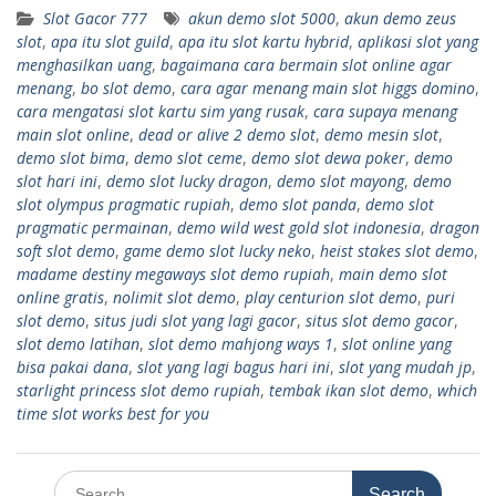
Slot Gacor 777
akun demo slot 5000
,
akun demo zeus
slot
,
apa itu slot guild
,
apa itu slot kartu hybrid
,
aplikasi slot yang
menghasilkan uang
,
bagaimana cara bermain slot online agar
menang
,
bo slot demo
,
cara agar menang main slot higgs domino
,
cara mengatasi slot kartu sim yang rusak
,
cara supaya menang
main slot online
,
dead or alive 2 demo slot
,
demo mesin slot
,
demo slot bima
,
demo slot ceme
,
demo slot dewa poker
,
demo
slot hari ini
,
demo slot lucky dragon
,
demo slot mayong
,
demo
slot olympus pragmatic rupiah
,
demo slot panda
,
demo slot
pragmatic permainan
,
demo wild west gold slot indonesia
,
dragon
soft slot demo
,
game demo slot lucky neko
,
heist stakes slot demo
,
madame destiny megaways slot demo rupiah
,
main demo slot
online gratis
,
nolimit slot demo
,
play centurion slot demo
,
puri
slot demo
,
situs judi slot yang lagi gacor
,
situs slot demo gacor
,
slot demo latihan
,
slot demo mahjong ways 1
,
slot online yang
bisa pakai dana
,
slot yang lagi bagus hari ini
,
slot yang mudah jp
,
starlight princess slot demo rupiah
,
tembak ikan slot demo
,
which
time slot works best for you
Search