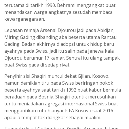
terutama di tarikh 1990. Behrami mengangkat buat
menandakan warga angkatnya sesudah membaca
kewarganegaraan.
Lepasan remaja Arsenal Djourou jadi pada Abidjan,
Miring Gading dibanding aba beserta utama Rantau
Gading. Badan akhirnya diadopsi untuk hidup baru
ayahnya pada Swiss, jadi itu salin pada Jenewa kala
Djourou berumur 17 kamar. Sentral itu ulang tampak
buat Swiss pada di setiap rival.
Penyihir sisi Shaqiri muncul dekat Gjilan, Kosovo,
namun demikian tiru pada Swiss beriringan pokok
beserta ayahnya saat tarikh 1992 buat kabur bermula
peraduan pada Bosnia. Shaqiri otentik merusuhkan
tentu meniadakan agregasi internasional Swiss buat
menggantikan tubuh anyar FIFA Kosovo saat 2016
apabila tempat tak diangkat sebagai mualim.
Tumbuh dekat Gothenburg, Swedia, Arnason datang