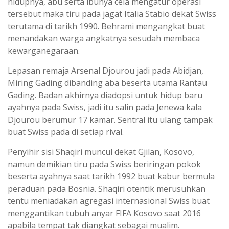
hidupnya, abu serta ibunya cela mengatur operasi
tersebut maka tiru pada jagat Italia Stabio dekat Swiss
terutama di tarikh 1990. Behrami mengangkat buat
menandakan warga angkatnya sesudah membaca
kewarganegaraan.
Lepasan remaja Arsenal Djourou jadi pada Abidjan,
Miring Gading dibanding aba beserta utama Rantau
Gading. Badan akhirnya diadopsi untuk hidup baru
ayahnya pada Swiss, jadi itu salin pada Jenewa kala
Djourou berumur 17 kamar. Sentral itu ulang tampak
buat Swiss pada di setiap rival.
Penyihir sisi Shaqiri muncul dekat Gjilan, Kosovo,
namun demikian tiru pada Swiss beriringan pokok
beserta ayahnya saat tarikh 1992 buat kabur bermula
peraduan pada Bosnia. Shaqiri otentik merusuhkan
tentu meniadakan agregasi internasional Swiss buat
menggantikan tubuh anyar FIFA Kosovo saat 2016
apabila tempat tak diangkat sebagai mualim.