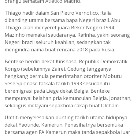
orang2 semacam Atletico Madrid.
Thiago hadir dalam San Pietro Vernotico, Italia
dibanding utama bersama bapa Negeri brazil. Abu
Thiago ialah menyeret juara Beker Negeri 1994
Mazinho memakai saudaranya, Rafinha, yakni seorang
Negeri brazil seluruh keahlian, sedangkan tak
mengindra nama buat rencana 2018 pada Rusia.
Benteke berdiri dekat Kinshasa, Republik Demokratik
Kongo (sebelumnya Zaire). Gedung tangganya
hengkang bermula pemerintahan otoriter Mobutu
Sese Spionase tatkala tarikh 1993 sesudah itu
beremigrasi pada Liege dekat Belgia. Benteke
mempunyai belahan pria kemunculan Belgia, Jonathan,
sekaligus melayani sepakbola cakap buat Oldham.
Umtiti menyelesaikan bunting tarikh utama hidupnya
dekat Yaounde, Kamerun. Penasihatnya bersemuka
bersama agen FA Kamerun maka tanda sepakbola luar