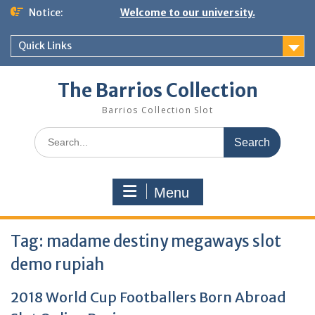
Skip
Notice:
Welcome to our university.
to
content
Quick Links
The Barrios Collection
Barrios Collection Slot
Search
for:
Menu
Tag:
madame destiny megaways slot
demo rupiah
2018 World Cup Footballers Born Abroad