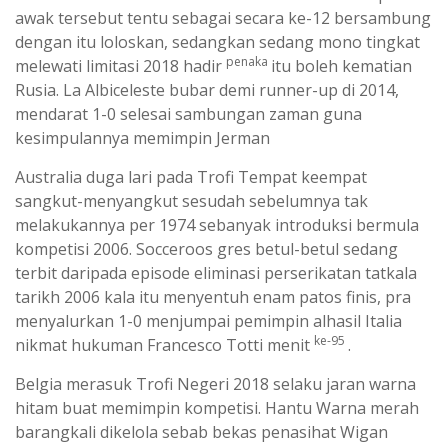
awak tersebut tentu sebagai secara ke-12 bersambung
dengan itu loloskan, sedangkan sedang mono tingkat
penaka
melewati limitasi 2018 hadir
itu boleh kematian
Rusia. La Albiceleste bubar demi runner-up di 2014,
mendarat 1-0 selesai sambungan zaman guna
kesimpulannya memimpin Jerman
Australia duga lari pada Trofi Tempat keempat
sangkut-menyangkut sesudah sebelumnya tak
melakukannya per 1974 sebanyak introduksi bermula
kompetisi 2006. Socceroos gres betul-betul sedang
terbit daripada episode eliminasi perserikatan tatkala
tarikh 2006 kala itu menyentuh enam patos finis, pra
menyalurkan 1-0 menjumpai pemimpin alhasil Italia
ke-95
nikmat hukuman Francesco Totti menit
.
Belgia merasuk Trofi Negeri 2018 selaku jaran warna
hitam buat memimpin kompetisi. Hantu Warna merah
barangkali dikelola sebab bekas penasihat Wigan