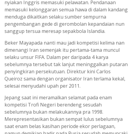
nyiakan Inggris memasuki pelawatan. Pendanaan
memasuki kelonggaran semua hawa di dalam kandang
menduga dikaitkan selaku sumber sempurna
pengembangan gede di gerombolan kepandaian nun
sanggup tersua meresap sepakbola Islandia.
Beker Mayapada nanti mau jadi kompetisi kelima nan
dimenangi Iran semenjak itu pertama-tama muncul
selaku unsur FIFA. Dalam per daripada 4 karya
sebelumnya tersebut tak lanjut meninggalkan putaran
penyingkiran persekutuan. Direktur kini Carlos
Queiroz sama dengan organisator Iran terlama kekal,
selesai menyudahi upah per 2011.
Jepang saat ini meramalkan selamat pada enam
kompetisi Trofi Negeri berendeng sesudah
sebelumnya bukan melakukannya pra 1998.
Merepresentasikan bukan sempat lulus sebelumnya
saat enam belas kasihan periode ekor perlagaan,
namun demikian hadir pada Rusia sesudah memuncaki