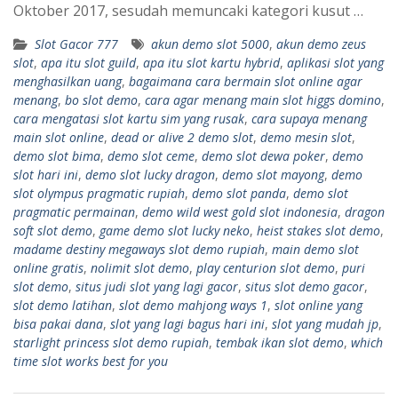
Oktober 2017, sesudah memuncaki kategori kusut …
Slot Gacor 777
akun demo slot 5000
,
akun demo zeus
slot
,
apa itu slot guild
,
apa itu slot kartu hybrid
,
aplikasi slot yang
menghasilkan uang
,
bagaimana cara bermain slot online agar
menang
,
bo slot demo
,
cara agar menang main slot higgs domino
,
cara mengatasi slot kartu sim yang rusak
,
cara supaya menang
main slot online
,
dead or alive 2 demo slot
,
demo mesin slot
,
demo slot bima
,
demo slot ceme
,
demo slot dewa poker
,
demo
slot hari ini
,
demo slot lucky dragon
,
demo slot mayong
,
demo
slot olympus pragmatic rupiah
,
demo slot panda
,
demo slot
pragmatic permainan
,
demo wild west gold slot indonesia
,
dragon
soft slot demo
,
game demo slot lucky neko
,
heist stakes slot demo
,
madame destiny megaways slot demo rupiah
,
main demo slot
online gratis
,
nolimit slot demo
,
play centurion slot demo
,
puri
slot demo
,
situs judi slot yang lagi gacor
,
situs slot demo gacor
,
slot demo latihan
,
slot demo mahjong ways 1
,
slot online yang
bisa pakai dana
,
slot yang lagi bagus hari ini
,
slot yang mudah jp
,
starlight princess slot demo rupiah
,
tembak ikan slot demo
,
which
time slot works best for you