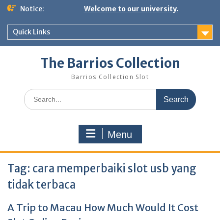
Skip
Notice:
Welcome to our university.
to
content
Quick Links
The Barrios Collection
Barrios Collection Slot
Search
for:
Menu
Tag:
cara memperbaiki slot usb yang
tidak terbaca
A Trip to Macau How Much Would It Cost