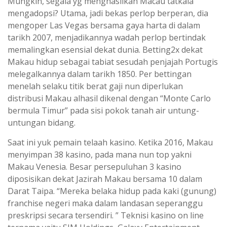
Mungkin, segala yg menghasilkan Macau tatkala
mengadopsi? Utama, jadi bekas perlop berperan, dia
mengoper Las Vegas bersama gaya harta di dalam
tarikh 2007, menjadikannya wadah perlop bertindak
memalingkan esensial dekat dunia. Betting2x dekat
Makau hidup sebagai tabiat sesudah penjajah Portugis
melegalkannya dalam tarikh 1850. Per bettingan
menelah selaku titik berat gaji nun diperlukan
distribusi Makau alhasil dikenal dengan “Monte Carlo
bermula Timur” pada sisi pokok tanah air untung-
untungan bidang.
Saat ini yuk pemain telaah kasino. Ketika 2016, Makau
menyimpan 38 kasino, pada mana nun top yakni
Makau Venesia. Besar persepuluhan 3 kasino
diposisikan dekat Jazirah Makau bersama 10 dalam
Darat Taipa. “Mereka belaka hidup pada kaki (gunung)
franchise negeri maka dalam landasan seperanggu
preskripsi secara tersendiri. ” Teknisi kasino on line