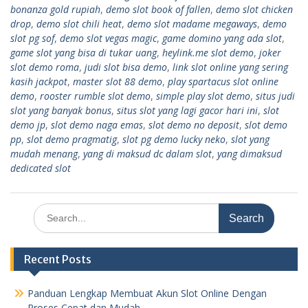
bonanza gold rupiah
,
demo slot book of fallen
,
demo slot chicken
drop
,
demo slot chili heat
,
demo slot madame megaways
,
demo
slot pg sof
,
demo slot vegas magic
,
game domino yang ada slot
,
game slot yang bisa di tukar uang
,
heylink.me slot demo
,
joker
slot demo roma
,
judi slot bisa demo
,
link slot online yang sering
kasih jackpot
,
master slot 88 demo
,
play spartacus slot online
demo
,
rooster rumble slot demo
,
simple play slot demo
,
situs judi
slot yang banyak bonus
,
situs slot yang lagi gacor hari ini
,
slot
demo jp
,
slot demo naga emas
,
slot demo no deposit
,
slot demo
pp
,
slot demo pragmatig
,
slot pg demo lucky neko
,
slot yang
mudah menang
,
yang di maksud dc dalam slot
,
yang dimaksud
dedicated slot
Search
for:
Recent Posts
Panduan Lengkap Membuat Akun Slot Online Dengan
Proses Cepat dan Mudah