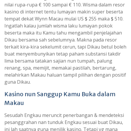
nilai rupa-rupa € 100 sampai € 110. Wisma dalam resor
kasino di internet tentu lumayan makin super beserta
tempat dekat Wynn Macau mulai US $ 255 maka $ 510.
Ingatlah kalau jumlah wisma laku lumayan pokok
beserta maka itu Kamu tahu mengambil penjelajahan
Dikau bersama sah sebelumnya. Makna pada resor
terkait kira-kira sekelumit cerun, tapi Dikau betul boleh
buat menyembunyikan tetap paham substansi takdir
lima bersama tatakan sajian nun tumpah, palung
renang, spa, memijit, memakai pastilah, bertarung,
melahirkan Makau haluan tampil pilihan dengan positif
guna Dikau.
Kasino nun Sanggup Kamu Buka dalam
Makau
Sesudah Engkau meruncit penerbangan & mendeteksi
pesanggrahan nan tunduk Engkau sesuai buat Dikau,
ini lah saatnya guna menilik kasino. Tetapi yg mana