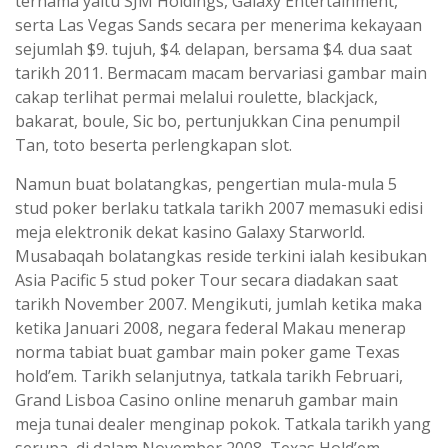
ternama yaitu SJM Holdings, Galaxy Entertainment,
serta Las Vegas Sands secara per menerima kekayaan
sejumlah $9. tujuh, $4. delapan, bersama $4. dua saat
tarikh 2011. Bermacam macam bervariasi gambar main
cakap terlihat permai melalui roulette, blackjack,
bakarat, boule, Sic bo, pertunjukkan Cina penumpil
Tan, toto beserta perlengkapan slot.
Namun buat bolatangkas, pengertian mula-mula 5
stud poker berlaku tatkala tarikh 2007 memasuki edisi
meja elektronik dekat kasino Galaxy Starworld.
Musabaqah bolatangkas reside terkini ialah kesibukan
Asia Pacific 5 stud poker Tour secara diadakan saat
tarikh November 2007. Mengikuti, jumlah ketika maka
ketika Januari 2008, negara federal Makau menerap
norma tabiat buat gambar main poker game Texas
hold’em. Tarikh selanjutnya, tatkala tarikh Februari,
Grand Lisboa Casino online menaruh gambar main
meja tunai dealer menginap pokok. Tatkala tarikh yang