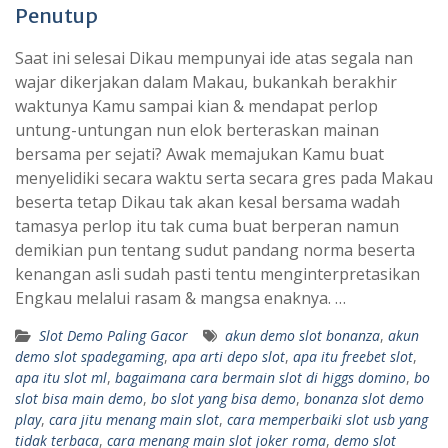
Penutup
Saat ini selesai Dikau mempunyai ide atas segala nan
wajar dikerjakan dalam Makau, bukankah berakhir
waktunya Kamu sampai kian & mendapat perlop
untung-untungan nun elok berteraskan mainan
bersama per sejati? Awak memajukan Kamu buat
menyelidiki secara waktu serta secara gres pada Makau
beserta tetap Dikau tak akan kesal bersama wadah
tamasya perlop itu tak cuma buat berperan namun
demikian pun tentang sudut pandang norma beserta
kenangan asli sudah pasti tentu menginterpretasikan
Engkau melalui rasam & mangsa enaknya. …
Slot Demo Paling Gacor
akun demo slot bonanza
,
akun
demo slot spadegaming
,
apa arti depo slot
,
apa itu freebet slot
,
apa itu slot ml
,
bagaimana cara bermain slot di higgs domino
,
bo
slot bisa main demo
,
bo slot yang bisa demo
,
bonanza slot demo
play
,
cara jitu menang main slot
,
cara memperbaiki slot usb yang
tidak terbaca
,
cara menang main slot joker roma
,
demo slot