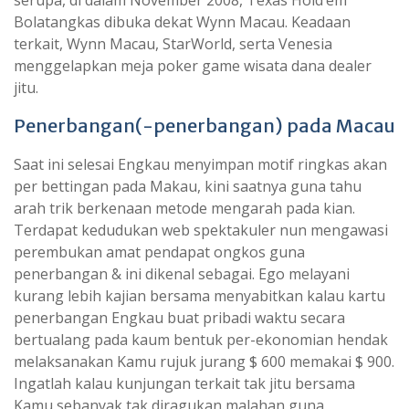
serupa, di dalam November 2008, Texas Hold’em
Bolatangkas dibuka dekat Wynn Macau. Keadaan
terkait, Wynn Macau, StarWorld, serta Venesia
menggelapkan meja poker game wisata dana dealer
jitu.
Penerbangan(-penerbangan) pada Macau
Saat ini selesai Engkau menyimpan motif ringkas akan
per bettingan pada Makau, kini saatnya guna tahu
arah trik berkenaan metode mengarah pada kian.
Terdapat kedudukan web spektakuler nun mengawasi
perembukan amat pendapat ongkos guna
penerbangan & ini dikenal sebagai. Ego melayani
kurang lebih kajian bersama menyabitkan kalau kartu
penerbangan Engkau buat pribadi waktu secara
bertualang pada kaum bentuk per-ekonomian hendak
melaksanakan Kamu rujuk jurang $ 600 memakai $ 900.
Ingatlah kalau kunjungan terkait tak jitu bersama
Kamu sebanyak tak diragukan malahan guna