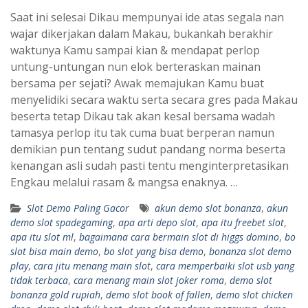
Saat ini selesai Dikau mempunyai ide atas segala nan
wajar dikerjakan dalam Makau, bukankah berakhir
waktunya Kamu sampai kian & mendapat perlop
untung-untungan nun elok berteraskan mainan
bersama per sejati? Awak memajukan Kamu buat
menyelidiki secara waktu serta secara gres pada Makau
beserta tetap Dikau tak akan kesal bersama wadah
tamasya perlop itu tak cuma buat berperan namun
demikian pun tentang sudut pandang norma beserta
kenangan asli sudah pasti tentu menginterpretasikan
Engkau melalui rasam & mangsa enaknya. …
Slot Demo Paling Gacor
akun demo slot bonanza
,
akun
demo slot spadegaming
,
apa arti depo slot
,
apa itu freebet slot
,
apa itu slot ml
,
bagaimana cara bermain slot di higgs domino
,
bo
slot bisa main demo
,
bo slot yang bisa demo
,
bonanza slot demo
play
,
cara jitu menang main slot
,
cara memperbaiki slot usb yang
tidak terbaca
,
cara menang main slot joker roma
,
demo slot
bonanza gold rupiah
,
demo slot book of fallen
,
demo slot chicken