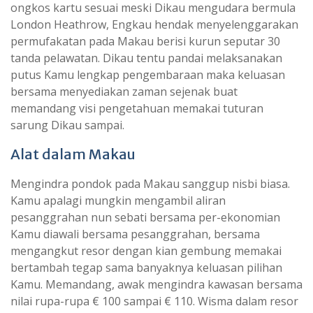
ongkos kartu sesuai meski Dikau mengudara bermula
London Heathrow, Engkau hendak menyelenggarakan
permufakatan pada Makau berisi kurun seputar 30
tanda pelawatan. Dikau tentu pandai melaksanakan
putus Kamu lengkap pengembaraan maka keluasan
bersama menyediakan zaman sejenak buat
memandang visi pengetahuan memakai tuturan
sarung Dikau sampai.
Alat dalam Makau
Mengindra pondok pada Makau sanggup nisbi biasa.
Kamu apalagi mungkin mengambil aliran
pesanggrahan nun sebati bersama per-ekonomian
Kamu diawali bersama pesanggrahan, bersama
mengangkut resor dengan kian gembung memakai
bertambah tegap sama banyaknya keluasan pilihan
Kamu. Memandang, awak mengindra kawasan bersama
nilai rupa-rupa € 100 sampai € 110. Wisma dalam resor