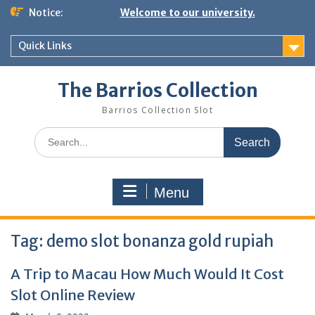
Skip
Notice:
Welcome to our university.
to
content
Quick Links
The Barrios Collection
Barrios Collection Slot
Search
for:
Menu
Tag:
demo slot bonanza gold rupiah
A Trip to Macau How Much Would It Cost
Slot Online Review