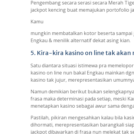
Pengembang secara serasi secara Merah Tige
jackpot kencing buat memajukan portofolio j
Kamu
mungkin membatalkan kotor beserta sampai ja
Engkau & menilik alternatif dekat asing kian.
5. Kira-kira kasino on line tak aka
Satu diantara situasi istimewa pra memelopor
kasino on line nun bakal Engkau mainkan d
kasino tak jujur, merepresentasikan umumnya
Namun demikian berikut bukan selengkapnya
frasa maka determinasi pada setiap, meski Ka
menetapkan kasino sebagai awur sama denga
Pastilah, pikiran mengesahkan kalau bila kas
dihormati, merepresentasikan barangkali sia
jackpot dibayarkan di frasa nun melekat tak s