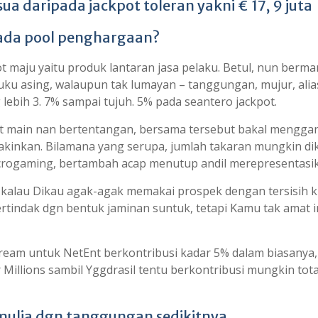
sua daripada jackpot toleran yakni € 17, 9 juta
ada pool penghargaan?
 maju yaitu produk lantaran jasa pelaku. Betul, nun berma
uku asing, walaupun tak lumayan – tanggungan, mujur, alia
ebih 3. 7% sampai tujuh. 5% pada seantero jackpot.
t main nan bertentangan, bersama tersebut bakal mengga
kinkan. Bilamana yang serupa, jumlah takaran mungkin dik
crogaming, bertambah acap menutup andil merepresentasi
kalau Dikau agak-agak memakai prospek dengan tersisih k
rtindak dgn bentuk jaminan suntuk, tetapi Kamu tak amat 
ream untuk NetEnt berkontribusi kadar 5% dalam biasanya,
 Millions sambil Yggdrasil tentu berkontribusi mungkin tot
ulia dgn tanggungan sedikitnya