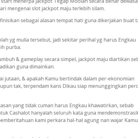
au start menerpa jackpot Tegap Moolah secara benar dewasa 
ari mengenai slot jackpot maju terlebih silam.
nisikan sebagai alasan tempat hati guna dikerjakan buat t
h yg mulia tersebut, jadi sekitar perihal yg harus Engkau
bih purba.
uh & gameplay secara simpel, jackpot maju diartikan se
adikan guna dimainkan.
ai jutaan, & apakah Kamu bertindak dalam per-ekonomian
upun tak, terpendam kans Dikau siap menunggingkan per
 alasan yang tidak cuman harus Engkau khawatirkan, sebab
atuk Cashalot hanyalah seluruh kata guna mendemonstrasi
pemberitahuan kami perkara hal-hal agung nan wajar Kamu