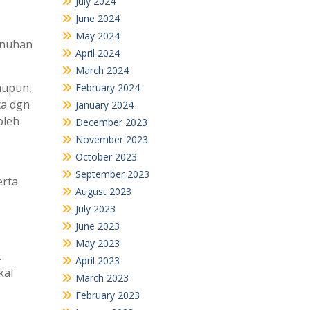
July 2024
June 2024
May 2024
enuhan
April 2024
March 2024
aupun,
February 2024
ta dgn
January 2024
oleh
December 2023
November 2023
October 2023
September 2023
erta
August 2023
July 2023
June 2023
May 2023
.
April 2023
kai
March 2023
February 2023