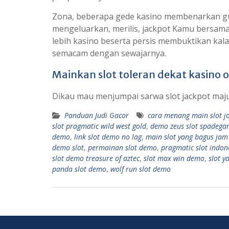
Zona, beberapa gede kasino membenarkan 
mengeluarkan, merilis, jackpot Kamu bersama
lebih kasino beserta persis membuktikan kala
semacam dengan sewajarnya.
Mainkan slot toleran dekat kasino o
Dikau mau menjumpai sarwa slot jackpot maju 
Panduan Judi Gacor
cara menang main slot jo
slot pragmatic wild west gold
,
demo zeus slot spadega
demo
,
link slot demo no lag
,
main slot yang bagus jam
demo slot
,
permainan slot demo
,
pragmatic slot indo
slot demo treasure of aztec
,
slot max win demo
,
slot y
panda slot demo
,
wolf run slot demo