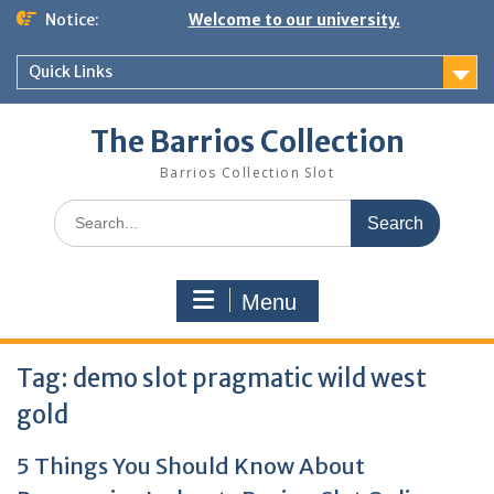
Skip
Notice:
Welcome to our university.
to
content
Quick Links
The Barrios Collection
Barrios Collection Slot
Search
for:
Menu
Tag:
demo slot pragmatic wild west
gold
5 Things You Should Know About