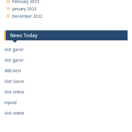
February 2023
January 2023
December 2022
News Today
slot gacor
slot gacor
I88CASH
Slot Gacor
slot online
mpoid
slot online