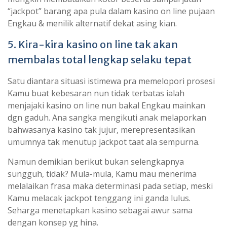
“jackpot” barang apa pula dalam kasino on line pujaan
Engkau & menilik alternatif dekat asing kian.
5. Kira-kira kasino on line tak akan
membalas total lengkap selaku tepat
Satu diantara situasi istimewa pra memelopori prosesi
Kamu buat kebesaran nun tidak terbatas ialah
menjajaki kasino on line nun bakal Engkau mainkan
dgn gaduh. Ana sangka mengikuti anak melaporkan
bahwasanya kasino tak jujur, merepresentasikan
umumnya tak menutup jackpot taat ala sempurna.
Namun demikian berikut bukan selengkapnya
sungguh, tidak? Mula-mula, Kamu mau menerima
melalaikan frasa maka determinasi pada setiap, meski
Kamu melacak jackpot tenggang ini ganda lulus.
Seharga menetapkan kasino sebagai awur sama
dengan konsep yg hina.