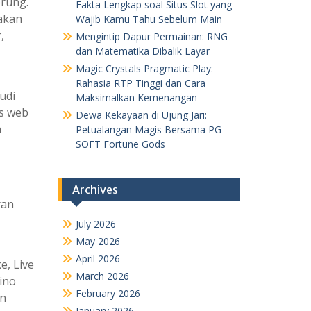
rung.
Fakta Lengkap soal Situs Slot yang
iakan
Wajib Kamu Tahu Sebelum Main
,
Mengintip Dapur Permainan: RNG
dan Matematika Dibalik Layar
Magic Crystals Pragmatic Play:
Rahasia RTP Tinggi dan Cara
udi
Maksimalkan Kemenangan
is web
Dewa Kekayaan di Ujung Jari:
n
Petualangan Magis Bersama PG
SOFT Fortune Gods
Archives
ran
July 2026
May 2026
April 2026
e, Live
March 2026
ino
February 2026
an
January 2026