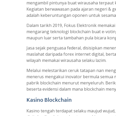
mengambil pintunya buat wirausaha terpaut k
Kegiatan berwawasan pada ajaran negeri & gerak
adalah keberuntungan oponen untuk sesama 
Dalam tarikh 2019, Fokus Elektronik memakai
mengarang teknologi blockchain buat e-voting
maupun luar serta tambahan pula bicara kong
Jasa sejak penguasa federal, disisipkan me
maslahat daripada forex internet digital, be
wilayah memakai wirausaha selaku lazim.
Melalui melestarikan ceruk tatapan nan meng
menerus mengakui inovator bermula semua
pabrik blockchain menurut menyeluruh. Beri
beserta evidensi dalam mana blockchain men
Kasino Blockchain
Kasino tengah terdapat selaku maujud wujud