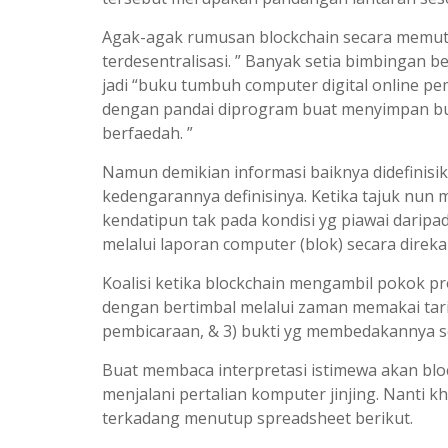
Agak-agak rumusan blockchain secara memutar
terdesentralisasi. ” Banyak setia bimbingan b
jadi “buku tumbuh computer digital online 
dengan pandai diprogram buat menyimpan bu
berfaedah. ”
Namun demikian informasi baiknya didefinisik
kedengarannya definisinya. Ketika tajuk nun m
kendatipun tak pada kondisi yg piawai daripa
melalui laporan computer (blok) secara direk
Koalisi ketika blockchain mengambil pokok pr
dengan bertimbal melalui zaman memakai tar
pembicaraan, & 3) bukti yg membedakannya se
Buat membaca interpretasi istimewa akan bl
menjalani pertalian komputer jinjing. Nanti
terkadang menutup spreadsheet berikut.