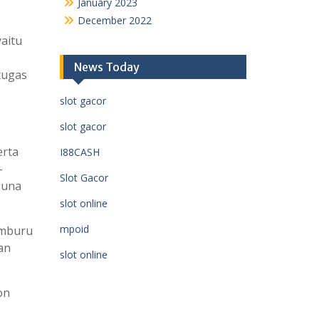
January 2023
December 2022
yaitu
News Today
tugas
slot gacor
slot gacor
erta
I88CASH
-
Slot Gacor
guna
slot online
mpoid
emburu
an
slot online
on