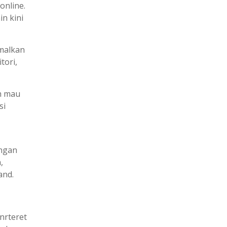
online.
in kini
amalkan
tori,
h mau
si
ngan
,
and.
nrteret