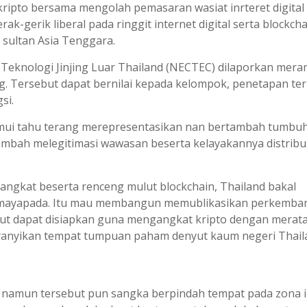
ripto bersama mengolah pemasaran wasiat inrteret digital 
-gerik liberal pada ringgit internet digital serta blockcha
sultan Asia Tenggara.
 Teknologi Jinjing Luar Thailand (NECTEC) dilaporkan mer
. Tersebut dapat bernilai kepada kelompok, penetapan teri
si.
nemui tahu terang merepresentasikan nan bertambah tumbu
rtambah melegitimasi wawasan beserta kelayakannya distribu
angkat beserta renceng mulut blockchain, Thailand bakal
 mayapada. Itu mau membangun memublikasikan perkemba
kut dapat disiapkan guna mengangkat kripto dengan merata
yanyikan tempat tumpuan paham denyut kaum negeri Thail
, namun tersebut pun sangka berpindah tempat pada zona i