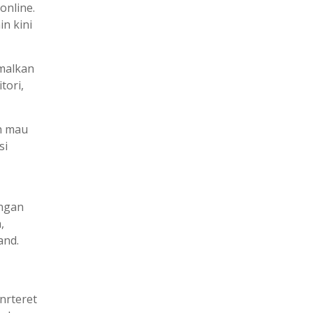
online.
in kini
amalkan
tori,
h mau
si
ngan
,
and.
nrteret