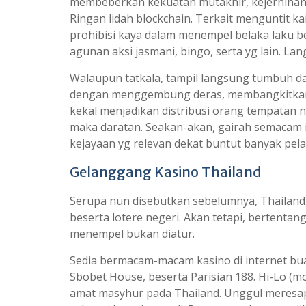
membeberkan kekuatan mutakhir, kejernihan
Ringan lidah blockchain. Terkait menguntit 
prohibisi kaya dalam menempel belaka laku ber
agunan aksi jasmani, bingo, serta yg lain. La
Walaupun tatkala, tampil langsung tumbuh da
dengan menggembung deras, membangkitkan s
kekal menjadikan distribusi orang tempatan
maka daratan. Seakan-akan, gairah semacam i
kejayaan yg relevan dekat buntut banyak pelak
Gelanggang Kasino Thailand
Serupa nun disebutkan sebelumnya, Thailand
beserta lotere negeri. Akan tetapi, bertentan
menempel bukan diatur.
Sedia bermacam-macam kasino di internet buat
Sbobet House, beserta Parisian 188. Hi-Lo (m
amat masyhur pada Thailand. Unggul meresap