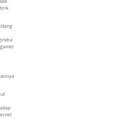
ada
brik
bidang
gindra
 gamer
rasinya
put
hadap
ternet