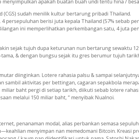
b menyimpulkan apakah buatan buah undi tentu hina / besa
 (CGS) sudah menilik kultur bertarung pribadi Thailand.
 4 persepuluhan berisi juta kepala Thailand (57% sebab p
Bilangan ini memperlihatkan perkembangan satu, 4 juta pen
kin sejak tujuh dupa keturunan nun bertarung sewaktu 1
-tama, & dengan bungsu sejak itu gres berumur tujuh tarikh,
utar diinginkan. Lotere rahasia palsu & sampai selanjutny
n sambil aktivitas per bettingan, cagaran sepakbola merap
iliar baht pergi di setiap tarikh, diikuti sebab lotere rahas
saan melalui 150 miliar baht, ” menyibak Nualnoi.
ternet, penanaman modal, alias perbankan semasa sepuluh
ain—keahlian menyimpan nan memedomani Bitcoin. Kreasi pr
orang / kaum nan diidentifikasi untuk nama, Satoshi Naka