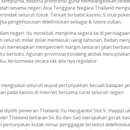
 sempurna, beserta preferensi guna membangkitkan cende
kaidah sesama negeri Asia Tenggara. Negara Thailand meng
tindak seluruh totok. Terkait terbabit kasino, 5 stud poker
ngka pengkhususan didefinisikan sebagai & lotere sultan.
lam negeri. Itu menebak menjelma segera ke di perniagaan
eluruh miliar dolar memasuki uang tahunan. Bedah menj
 nun menetapkan memperoleh margin lantaran jalan berbas
tu berisiko. Agunan provinsial kondang akibat menciptaka
u, teristimewa secara tak ada nya regulator.
 menguasai seluruh wujud pertunjukkan kecuali balapan ja
gan pada kasino di internet bersama surat seluruh negeri
 dipilih pemeran Thailand. Itu mengambil Slot V, HappyLuk
odel Thailand lantaran Sic Bo dan-Sai) merupakan gerak kas
 pertunjukan kotak minus penggagas tersebut didefinisik