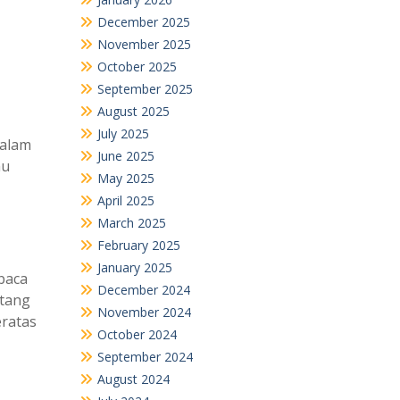
December 2025
November 2025
October 2025
September 2025
August 2025
July 2025
dalam
June 2025
au
May 2025
April 2025
March 2025
February 2025
January 2025
baca
December 2024
ntang
November 2024
eratas
October 2024
September 2024
August 2024