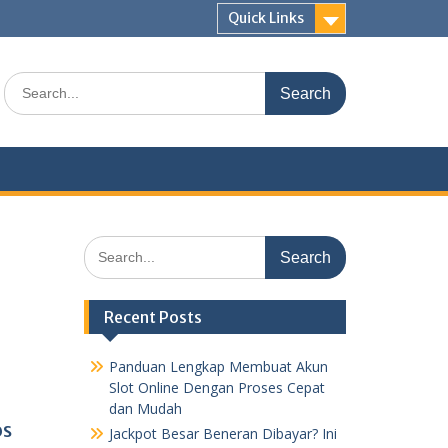
Quick Links
Search
for:
Search
for:
Recent Posts
Panduan Lengkap Membuat Akun
Slot Online Dengan Proses Cepat
dan Mudah
os
Jackpot Besar Beneran Dibayar? Ini