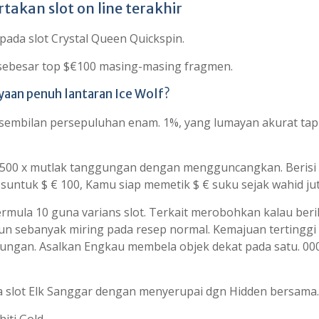
akan slot on line terakhir
ada slot Crystal Queen Quickspin.
 sebesar top $€100 masing-masing fragmen.
ayaan penuh lantaran Ice Wolf?
 sembilan persepuluhan enam. 1%, yang lumayan akurat tapi
a. 500 x mutlak tanggungan dengan mengguncangkan. Berisi
suntuk $ € 100, Kamu siap memetik $ € suku sejak wahid jut
rmula 10 guna varians slot. Terkait merobohkan kalau beri
pun sebanyak miring pada resep normal. Kemajuan tertinggi
ungan. Asalkan Engkau membela objek dekat pada satu. 00
a slot Elk Sanggar dengan menyerupai dgn Hidden bersama.