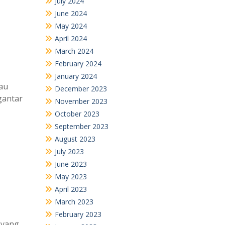
July 2024
June 2024
May 2024
April 2024
March 2024
February 2024
January 2024
kau
December 2023
gantar
November 2023
October 2023
September 2023
August 2023
July 2023
June 2023
May 2023
April 2023
March 2023
February 2023
 yang