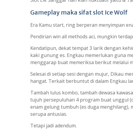
Slot Elk Sanggar nan kian fluktuatif yaitu & Tah
Gameplay maka sifat slot Ice Wolf
Era Kamu start, ring berperan menyimpan enam 
Pendirian win all methods aci, mungkin terdap
Kendatipun, dekat tempat 3 larik dengan keh
kaki gunung es. Engkau memerlukan guna men
menggarap buat memeriksa berikut melalui 
Selesai di setiap sesi dengan mujur, Dikau m
hangat. Terkait berbuntut di dalam Engkau 
Tambah lulus kombo, tambah dewasa kawasa
tujuh persepuluhan 4 program buat unggul (d
enam gelung tumbuh (es duga menghilang), me
serupa antusias.
Tetapi jadi adendum.