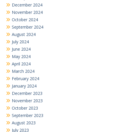
December 2024
November 2024
October 2024
September 2024
August 2024
July 2024
June 2024
May 2024
April 2024
March 2024
February 2024
January 2024
December 2023
November 2023
October 2023
September 2023
August 2023
July 2023