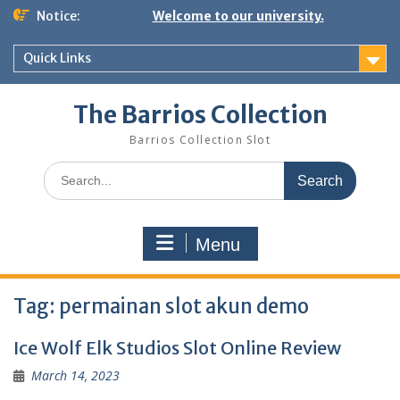
Skip
Notice:
Welcome to our university.
to
content
Quick Links
The Barrios Collection
Barrios Collection Slot
Search
for:
Menu
Tag:
permainan slot akun demo
Ice Wolf Elk Studios Slot Online Review
March 14, 2023