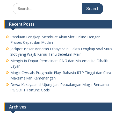
Search
for:
Recent Posts
Panduan Lengkap Membuat Akun Slot Online Dengan
Proses Cepat dan Mudah
Jackpot Besar Beneran Dibayar? Ini Fakta Lengkap soal Situs
Slot yang Wajib Kamu Tahu Sebelum Main
Mengintip Dapur Permainan: RNG dan Matematika Dibalik
Layar
Magic Crystals Pragmatic Play: Rahasia RTP Tinggi dan Cara
Maksimalkan Kemenangan
Dewa Kekayaan di Ujung Jari: Petualangan Magis Bersama
PG SOFT Fortune Gods
Archives