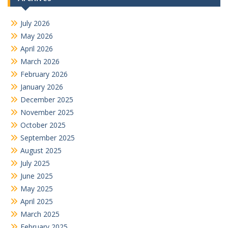
July 2026
May 2026
April 2026
March 2026
February 2026
January 2026
December 2025
November 2025
October 2025
September 2025
August 2025
July 2025
June 2025
May 2025
April 2025
March 2025
February 2025