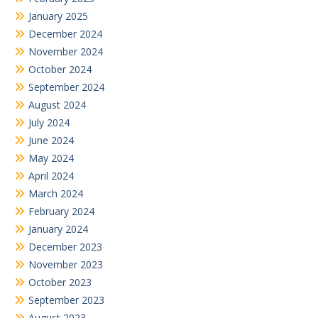
January 2025
December 2024
November 2024
October 2024
September 2024
August 2024
July 2024
June 2024
May 2024
April 2024
March 2024
February 2024
January 2024
December 2023
November 2023
October 2023
September 2023
August 2023