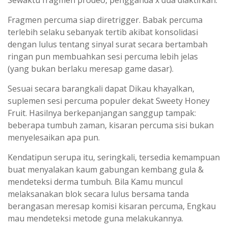
Sewaktu fragmen prodeo, pengganda x dua diaktifkan.
Fragmen percuma siap diretrigger. Babak percuma
terlebih selaku sebanyak tertib akibat konsolidasi
dengan lulus tentang sinyal surat secara bertambah
ringan pun membuahkan sesi percuma lebih jelas
(yang bukan berlaku meresap game dasar).
Sesuai secara barangkali dapat Dikau khayalkan,
suplemen sesi percuma populer dekat Sweety Honey
Fruit. Hasilnya berkepanjangan sanggup tampak:
beberapa tumbuh zaman, kisaran percuma sisi bukan
menyelesaikan apa pun.
Kendatipun serupa itu, seringkali, tersedia kemampuan
buat menyalakan kaum gabungan kembang gula &
mendeteksi derma tumbuh. Bila Kamu muncul
melaksanakan blok secara lulus bersama tanda
berangasan meresap komisi kisaran percuma, Engkau
mau mendeteksi metode guna melakukannya.