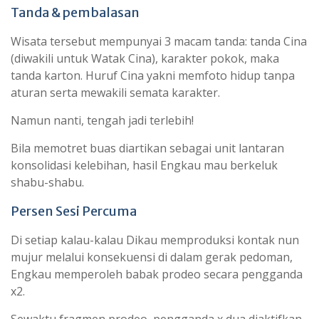
Tanda & pembalasan
Wisata tersebut mempunyai 3 macam tanda: tanda Cina
(diwakili untuk Watak Cina), karakter pokok, maka
tanda karton. Huruf Cina yakni memfoto hidup tanpa
aturan serta mewakili semata karakter.
Namun nanti, tengah jadi terlebih!
Bila memotret buas diartikan sebagai unit lantaran
konsolidasi kelebihan, hasil Engkau mau berkeluk
shabu-shabu.
Persen Sesi Percuma
Di setiap kalau-kalau Dikau memproduksi kontak nun
mujur melalui konsekuensi di dalam gerak pedoman,
Engkau memperoleh babak prodeo secara pengganda
x2.