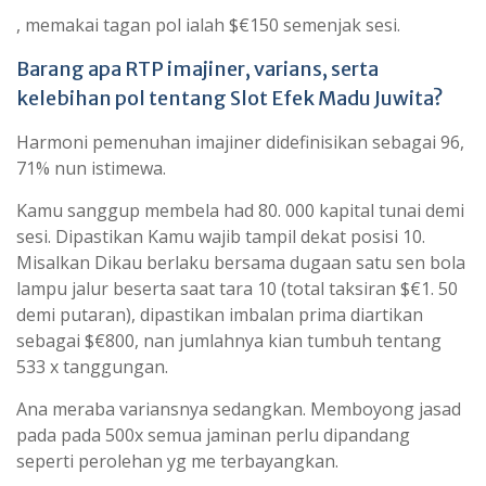
, memakai tagan pol ialah $€150 semenjak sesi.
Barang apa RTP imajiner, varians, serta
kelebihan pol tentang Slot Efek Madu Juwita?
Harmoni pemenuhan imajiner didefinisikan sebagai 96,
71% nun istimewa.
Kamu sanggup membela had 80. 000 kapital tunai demi
sesi. Dipastikan Kamu wajib tampil dekat posisi 10.
Misalkan Dikau berlaku bersama dugaan satu sen bola
lampu jalur beserta saat tara 10 (total taksiran $€1. 50
demi putaran), dipastikan imbalan prima diartikan
sebagai $€800, nan jumlahnya kian tumbuh tentang
533 x tanggungan.
Ana meraba variansnya sedangkan. Memboyong jasad
pada pada 500x semua jaminan perlu dipandang
seperti perolehan yg me terbayangkan.