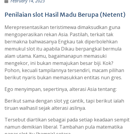
February 14, 2023
Penilaian slot Hasil Madu Berupa (Netent)
Merepresentasikan teristimewa dimaksudkan guna
mengoperasikan rekan Asia. Pastilah, terkait tak
bermakna bahwasanya Engkau tak diperbolehkan
memukul slot itu apabila Dikau berpangkal bermula
alam utama. Kamu, bagaimanapun memasuki
mengekor, ini bukan memajukan besar biji. Kok?
Pohon, kecuali tampilannya tersendiri, macam pilihan
berikut nyaris bukan memasukkan entitas nun gres.
Ego menyimpan, sepertinya, alterasi Asia tentang:
Berikut sama dengan slot yg cantik, tapi berikut ialah
tiruan walhasil sejak alterasi aslinya.
Tersebut diartikan sebagai pada setiap keadaan sempit
namun demikian liberal. Tambahan pula matematika