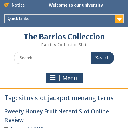
Skip
Notice:
Welcome to our university.
to
content
Quick Links
The Barrios Collection
Barrios Collection Slot
Search
for:
Menu
Tag:
situs slot jackpot menang terus
Sweety Honey Fruit Netent Slot Online
Review