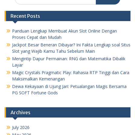
for:
Recent Posts
Panduan Lengkap Membuat Akun Slot Online Dengan
Proses Cepat dan Mudah
Jackpot Besar Beneran Dibayar? Ini Fakta Lengkap soal Situs
Slot yang Wajib Kamu Tahu Sebelum Main
Mengintip Dapur Permainan: RNG dan Matematika Dibalik
Layar
Magic Crystals Pragmatic Play: Rahasia RTP Tinggi dan Cara
Maksimalkan Kemenangan
Dewa Kekayaan di Ujung Jari: Petualangan Magis Bersama
PG SOFT Fortune Gods
Archives
July 2026
May 2026