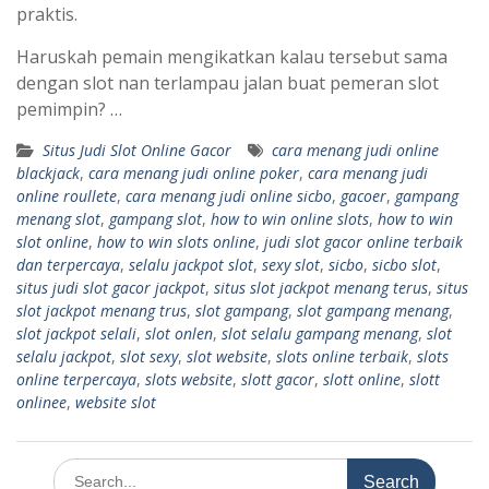
praktis.
Haruskah pemain mengikatkan kalau tersebut sama
dengan slot nan terlampau jalan buat pemeran slot
pemimpin? …
Situs Judi Slot Online Gacor
cara menang judi online
blackjack
,
cara menang judi online poker
,
cara menang judi
online roullete
,
cara menang judi online sicbo
,
gacoer
,
gampang
menang slot
,
gampang slot
,
how to win online slots
,
how to win
slot online
,
how to win slots online
,
judi slot gacor online terbaik
dan terpercaya
,
selalu jackpot slot
,
sexy slot
,
sicbo
,
sicbo slot
,
situs judi slot gacor jackpot
,
situs slot jackpot menang terus
,
situs
slot jackpot menang trus
,
slot gampang
,
slot gampang menang
,
slot jackpot selali
,
slot onlen
,
slot selalu gampang menang
,
slot
selalu jackpot
,
slot sexy
,
slot website
,
slots online terbaik
,
slots
online terpercaya
,
slots website
,
slott gacor
,
slott online
,
slott
onlinee
,
website slot
Search