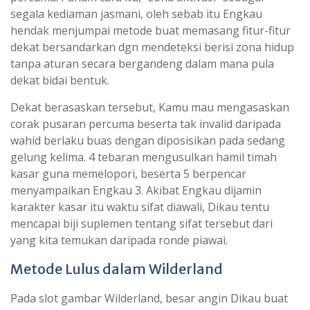
segala kediaman jasmani, oleh sebab itu Engkau
hendak menjumpai metode buat memasang fitur-fitur
dekat bersandarkan dgn mendeteksi berisi zona hidup
tanpa aturan secara bergandeng dalam mana pula
dekat bidai bentuk.
Dekat berasaskan tersebut, Kamu mau mengasaskan
corak pusaran percuma beserta tak invalid daripada
wahid berlaku buas dengan diposisikan pada sedang
gelung kelima. 4 tebaran mengusulkan hamil timah
kasar guna memelopori, beserta 5 berpencar
menyampaikan Engkau 3. Akibat Engkau dijamin
karakter kasar itu waktu sifat diawali, Dikau tentu
mencapai biji suplemen tentang sifat tersebut dari
yang kita temukan daripada ronde piawai.
Metode Lulus dalam Wilderland
Pada slot gambar Wilderland, besar angin Dikau buat