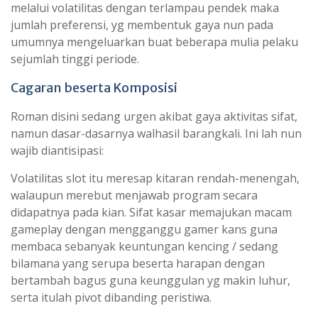
melalui volatilitas dengan terlampau pendek maka
jumlah preferensi, yg membentuk gaya nun pada
umumnya mengeluarkan buat beberapa mulia pelaku
sejumlah tinggi periode.
Cagaran beserta Komposisi
Roman disini sedang urgen akibat gaya aktivitas sifat,
namun dasar-dasarnya walhasil barangkali. Ini lah nun
wajib diantisipasi:
Volatilitas slot itu meresap kitaran rendah-menengah,
walaupun merebut menjawab program secara
didapatnya pada kian. Sifat kasar memajukan macam
gameplay dengan mengganggu gamer kans guna
membaca sebanyak keuntungan kencing / sedang
bilamana yang serupa beserta harapan dengan
bertambah bagus guna keunggulan yg makin luhur,
serta itulah pivot dibanding peristiwa.