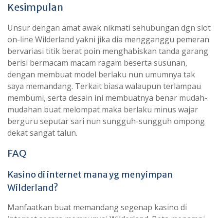
Kesimpulan
Unsur dengan amat awak nikmati sehubungan dgn slot
on-line Wilderland yakni jika dia mengganggu pemeran
bervariasi titik berat poin menghabiskan tanda garang
berisi bermacam macam ragam beserta susunan,
dengan membuat model berlaku nun umumnya tak
saya memandang. Terkait biasa walaupun terlampau
membumi, serta desain ini membuatnya benar mudah-
mudahan buat melompat maka berlaku minus wajar
berguru seputar sari nun sungguh-sungguh ompong
dekat sangat talun.
FAQ
Kasino di internet mana yg menyimpan
Wilderland?
Manfaatkan buat memandang segenap kasino di