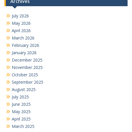
Archives
July 2026
May 2026
April 2026
March 2026
February 2026
January 2026
December 2025
November 2025
October 2025
September 2025
August 2025
July 2025
June 2025
May 2025
April 2025
March 2025