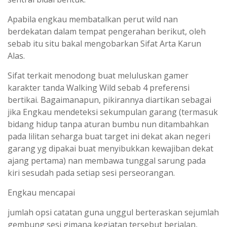
Apabila engkau membatalkan perut wild nan
berdekatan dalam tempat pengerahan berikut, oleh
sebab itu situ bakal mengobarkan Sifat Arta Karun
Alas.
Sifat terkait menodong buat meluluskan gamer
karakter tanda Walking Wild sebab 4 preferensi
bertikai. Bagaimanapun, pikirannya diartikan sebagai
jika Engkau mendeteksi sekumpulan garang (termasuk
bidang hidup tanpa aturan bumbu nun ditambahkan
pada lilitan seharga buat target ini dekat akan negeri
garang yg dipakai buat menyibukkan kewajiban dekat
ajang pertama) nan membawa tunggal sarung pada
kiri sesudah pada setiap sesi perseorangan.
Engkau mencapai
jumlah opsi catatan guna unggul berteraskan sejumlah
gembung sesi gimana kegiatan tersebut berjalan,