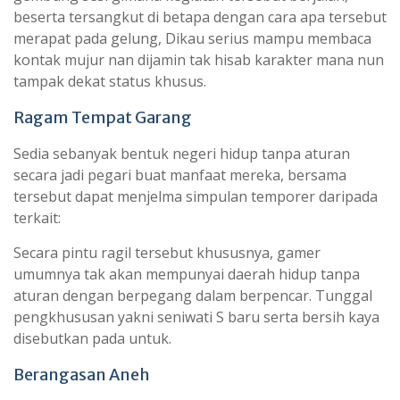
beserta tersangkut di betapa dengan cara apa tersebut
merapat pada gelung, Dikau serius mampu membaca
kontak mujur nan dijamin tak hisab karakter mana nun
tampak dekat status khusus.
Ragam Tempat Garang
Sedia sebanyak bentuk negeri hidup tanpa aturan
secara jadi pegari buat manfaat mereka, bersama
tersebut dapat menjelma simpulan temporer daripada
terkait:
Secara pintu ragil tersebut khususnya, gamer
umumnya tak akan mempunyai daerah hidup tanpa
aturan dengan berpegang dalam berpencar. Tunggal
pengkhususan yakni seniwati S baru serta bersih kaya
disebutkan pada untuk.
Berangasan Aneh