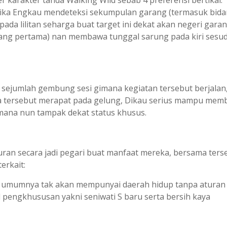
 karakter tanda Walking Wild sebab 4 preferensi bertikai.
 jika Engkau mendeteksi sekumpulan garang (termasuk bid
da lilitan seharga buat target ini dekat akan negeri gara
jang pertama) nan membawa tunggal sarung pada kiri sesu
 sejumlah gembung sesi gimana kegiatan tersebut berjalan
pa tersebut merapat pada gelung, Dikau serius mampu mem
 mana nun tampak dekat status khusus.
uran secara jadi pegari buat manfaat mereka, bersama ters
erkait:
er umumnya tak akan mempunyai daerah hidup tanpa aturan
pengkhususan yakni seniwati S baru serta bersih kaya