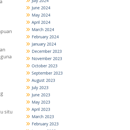
July 2024
a
June 2024
May 2024
April 2024
March 2024
mpuan
February 2024
January 2024
kan
December 2023
n guna
November 2023
October 2023
September 2023
August 2023
July 2023
yg
June 2023
May 2023
April 2023
u situ
March 2023
February 2023