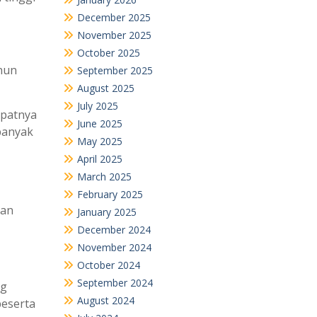
December 2025
November 2025
October 2025
 nun
September 2025
August 2025
July 2025
apatnya
June 2025
banyak
May 2025
April 2025
March 2025
February 2025
kan
January 2025
December 2024
November 2024
October 2024
September 2024
ng
August 2024
beserta