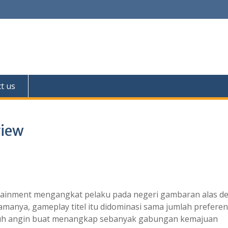
t us
view
rtainment mengangkat pelaku pada negeri gambaran alas d
amanya, gameplay titel itu didominasi sama jumlah preferen
uh angin buat menangkap sebanyak gabungan kemajuan