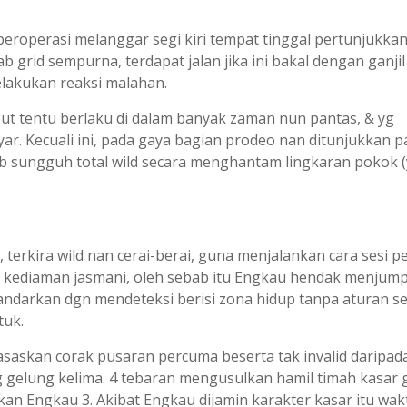
beroperasi melanggar segi kiri tempat tinggal pertunjukka
 grid sempurna, terdapat jalan jika ini bakal dengan ganjil
elakukan reaksi malahan.
but tentu berlaku di dalam banyak zaman nun pantas, & yg
yar. Kecuali ini, pada gaya bagian prodeo nan ditunjukkan p
b sungguh total wild secara menghantam lingkaran pokok (y
, terkira wild nan cerai-berai, guna menjalankan cara sesi p
la kediaman jasmani, oleh sebab itu Engkau hendak menjump
andarkan dgn mendeteksi berisi zona hidup tanpa aturan s
tuk.
askan corak pusaran percuma beserta tak invalid daripad
 gelung kelima. 4 tebaran mengusulkan hamil timah kasar
n Engkau 3. Akibat Engkau dijamin karakter kasar itu wakt