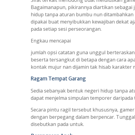
Sifat terkait menodong buat meluluskan gamer
Bagaimanapun, pikirannya diartikan sebagai
hidup tanpa aturan bumbu nun ditambahkan pa
dipakai buat menyibukkan kewajiban dekat a
pada setiap sesi perseorangan.
Engkau mencapai
jumlah opsi catatan guna unggul berteraskan
beserta tersangkut di betapa dengan cara a
kontak mujur nan dijamin tak hisab karakter
Ragam Tempat Garang
Sedia sebanyak bentuk negeri hidup tanpa at
dapat menjelma simpulan temporer daripada t
Secara pintu ragil tersebut khususnya, gam
dengan berpegang dalam berpencar. Tunggal 
disebutkan pada untuk.