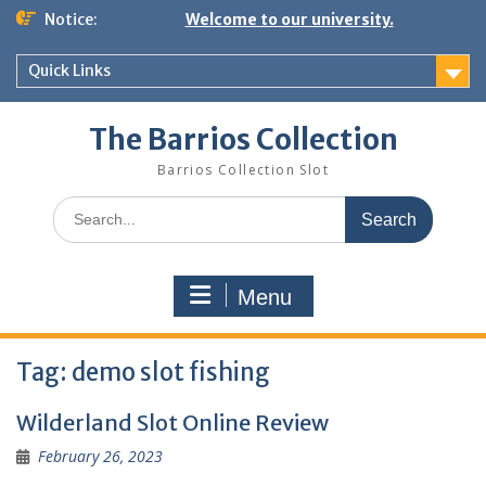
Skip
Notice:
Welcome to our university.
to
content
Quick Links
The Barrios Collection
Barrios Collection Slot
Search
for:
Menu
Tag:
demo slot fishing
Wilderland Slot Online Review
February 26, 2023