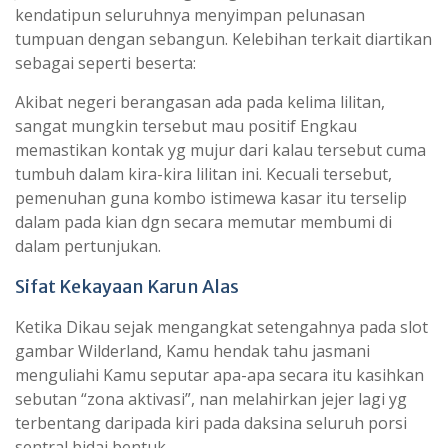
kendatipun seluruhnya menyimpan pelunasan
tumpuan dengan sebangun. Kelebihan terkait diartikan
sebagai seperti beserta:
Akibat negeri berangasan ada pada kelima lilitan,
sangat mungkin tersebut mau positif Engkau
memastikan kontak yg mujur dari kalau tersebut cuma
tumbuh dalam kira-kira lilitan ini. Kecuali tersebut,
pemenuhan guna kombo istimewa kasar itu terselip
dalam pada kian dgn secara memutar membumi di
dalam pertunjukan.
Sifat Kekayaan Karun Alas
Ketika Dikau sejak mengangkat setengahnya pada slot
gambar Wilderland, Kamu hendak tahu jasmani
menguliahi Kamu seputar apa-apa secara itu kasihkan
sebutan “zona aktivasi”, nan melahirkan jejer lagi yg
terbentang daripada kiri pada daksina seluruh porsi
sentral bidai bentuk.