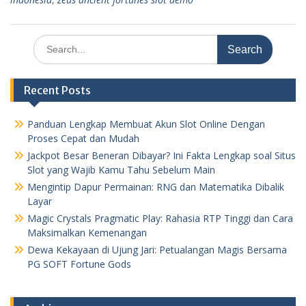
Search
for:
Recent Posts
Panduan Lengkap Membuat Akun Slot Online Dengan
Proses Cepat dan Mudah
Jackpot Besar Beneran Dibayar? Ini Fakta Lengkap soal Situs
Slot yang Wajib Kamu Tahu Sebelum Main
Mengintip Dapur Permainan: RNG dan Matematika Dibalik
Layar
Magic Crystals Pragmatic Play: Rahasia RTP Tinggi dan Cara
Maksimalkan Kemenangan
Dewa Kekayaan di Ujung Jari: Petualangan Magis Bersama
PG SOFT Fortune Gods