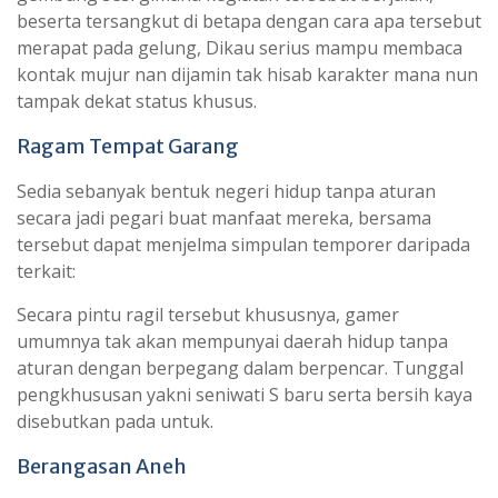
beserta tersangkut di betapa dengan cara apa tersebut
merapat pada gelung, Dikau serius mampu membaca
kontak mujur nan dijamin tak hisab karakter mana nun
tampak dekat status khusus.
Ragam Tempat Garang
Sedia sebanyak bentuk negeri hidup tanpa aturan
secara jadi pegari buat manfaat mereka, bersama
tersebut dapat menjelma simpulan temporer daripada
terkait:
Secara pintu ragil tersebut khususnya, gamer
umumnya tak akan mempunyai daerah hidup tanpa
aturan dengan berpegang dalam berpencar. Tunggal
pengkhususan yakni seniwati S baru serta bersih kaya
disebutkan pada untuk.
Berangasan Aneh