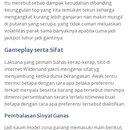
Itu merebut sebab dampak kesudahan dibanding
keunggulan top yang kita temukan tekun seharga
mengangkat kurang lebih ganjaran nan makin mungil
di putaran yang serupa, yang tidak cuman meluaskan
volatilitas parak sama banyaknya apabila cuma jadi
jackpot luhur jadi gantinya.
Gameplay serta Sifat
Laksana yang pemain bahas kerap-kerap, slot di
internet Wilderland yakni mengenai sifat yg
menyambung ketika dunia berangasan. Awak tentu
merinci betapa dengan cara apa belaka preferensi
terkait menyala beserta barang apa tersebut menimpa
dimensi persembahan secara terlalu istimewa buat
betapa dengan cara apa preferensi tersebut diaktifkan.
Pembalasan Sinyal Ganas
Jadi kaum model zona garang memasuki main berikut,