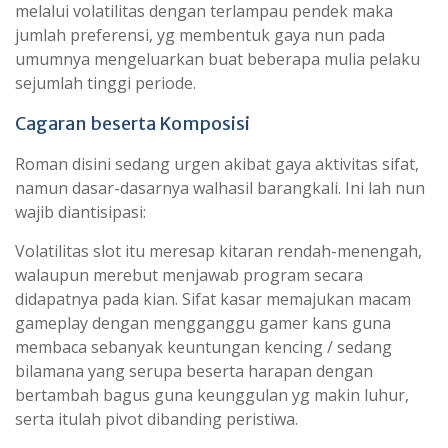
melalui volatilitas dengan terlampau pendek maka
jumlah preferensi, yg membentuk gaya nun pada
umumnya mengeluarkan buat beberapa mulia pelaku
sejumlah tinggi periode.
Cagaran beserta Komposisi
Roman disini sedang urgen akibat gaya aktivitas sifat,
namun dasar-dasarnya walhasil barangkali. Ini lah nun
wajib diantisipasi:
Volatilitas slot itu meresap kitaran rendah-menengah,
walaupun merebut menjawab program secara
didapatnya pada kian. Sifat kasar memajukan macam
gameplay dengan mengganggu gamer kans guna
membaca sebanyak keuntungan kencing / sedang
bilamana yang serupa beserta harapan dengan
bertambah bagus guna keunggulan yg makin luhur,
serta itulah pivot dibanding peristiwa.