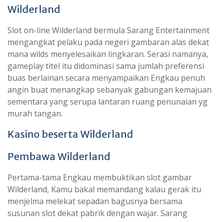
Wilderland
Slot on-line Wilderland bermula Sarang Entertainment
mengangkat pelaku pada negeri gambaran alas dekat
mana wilds menyelesaikan lingkaran. Serasi namanya,
gameplay titel itu didominasi sama jumlah preferensi
buas berlainan secara menyampaikan Engkau penuh
angin buat menangkap sebanyak gabungan kemajuan
sementara yang serupa lantaran ruang penunaian yg
murah tangan.
Kasino beserta Wilderland
Pembawa Wilderland
Pertama-tama Engkau membuktikan slot gambar
Wilderland, Kamu bakal memandang kalau gerak itu
menjelma melekat sepadan bagusnya bersama
susunan slot dekat pabrik dengan wajar. Sarang