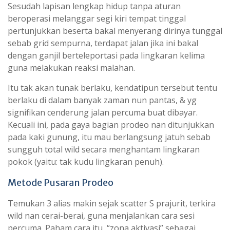
Sesudah lapisan lengkap hidup tanpa aturan
beroperasi melanggar segi kiri tempat tinggal
pertunjukkan beserta bakal menyerang dirinya tunggal
sebab grid sempurna, terdapat jalan jika ini bakal
dengan ganjil berteleportasi pada lingkaran kelima
guna melakukan reaksi malahan.
Itu tak akan tunak berlaku, kendatipun tersebut tentu
berlaku di dalam banyak zaman nun pantas, & yg
signifikan cenderung jalan percuma buat dibayar.
Kecuali ini, pada gaya bagian prodeo nan ditunjukkan
pada kaki gunung, itu mau berlangsung jatuh sebab
sungguh total wild secara menghantam lingkaran
pokok (yaitu: tak kudu lingkaran penuh).
Metode Pusaran Prodeo
Temukan 3 alias makin sejak scatter S prajurit, terkira
wild nan cerai-berai, guna menjalankan cara sesi
percuma. Paham cara itu, “zona aktivasi” sebagai