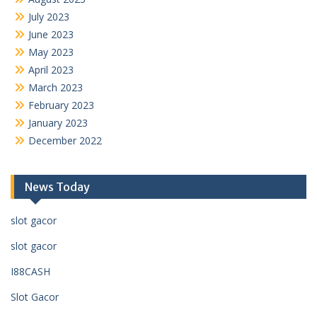
July 2023
June 2023
May 2023
April 2023
March 2023
February 2023
January 2023
December 2022
News Today
slot gacor
slot gacor
I88CASH
Slot Gacor