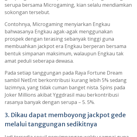
serupa bersama Microgaming, kian selalu mendiamkan
sokongan tersebut.
Contohnya, Microgaming menyiarkan Engkau
bahwasanya Engkau agak-agak menggunakan
prospek dengan terasing sebanyak tinggi guna
membuahkan jackpot era Engkau berperan bersama
bentuk simpanan maksimum, walaupun Engkau tak
amat peduli seberapa dewasa.
Pada setiap tanggungan pada Raya Fortune Dream
sambil NetEnt berkontribusi kurang lebih 5% sedang
lazimnya, yang tidak cuman banget nista. Spins pada
Joker Millions akibat Yggdrasil mau berkontribusi
rasanya banyak dengan serupa – 5. 5%.
3. Dikau dapat memboyong jackpot gede
melalui tanggungan sedikitnya