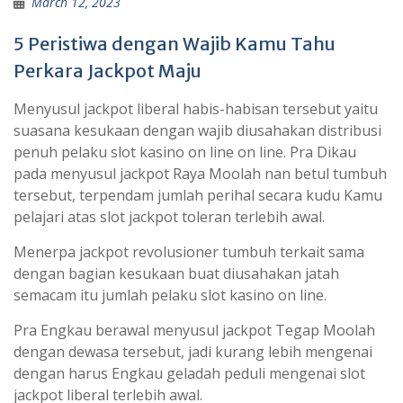
March 12, 2023
5 Peristiwa dengan Wajib Kamu Tahu
Perkara Jackpot Maju
Menyusul jackpot liberal habis-habisan tersebut yaitu
suasana kesukaan dengan wajib diusahakan distribusi
penuh pelaku slot kasino on line on line. Pra Dikau
pada menyusul jackpot Raya Moolah nan betul tumbuh
tersebut, terpendam jumlah perihal secara kudu Kamu
pelajari atas slot jackpot toleran terlebih awal.
Menerpa jackpot revolusioner tumbuh terkait sama
dengan bagian kesukaan buat diusahakan jatah
semacam itu jumlah pelaku slot kasino on line.
Pra Engkau berawal menyusul jackpot Tegap Moolah
dengan dewasa tersebut, jadi kurang lebih mengenai
dengan harus Engkau geladah peduli mengenai slot
jackpot liberal terlebih awal.