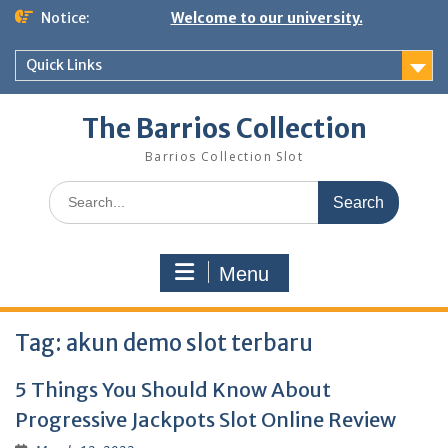
Skip
Notice:
Welcome to our university.
to
content
Quick Links
The Barrios Collection
Barrios Collection Slot
Search
for:
Menu
Tag:
akun demo slot terbaru
5 Things You Should Know About
Progressive Jackpots Slot Online Review