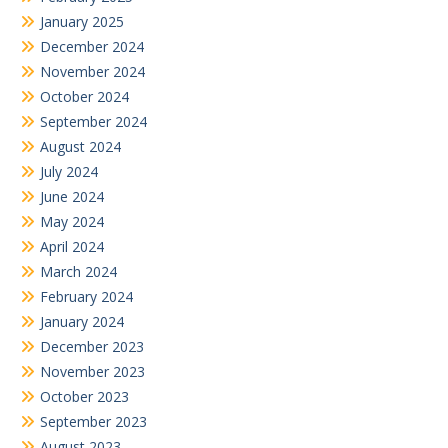
January 2025
December 2024
November 2024
October 2024
September 2024
August 2024
July 2024
June 2024
May 2024
April 2024
March 2024
February 2024
January 2024
December 2023
November 2023
October 2023
September 2023
August 2023