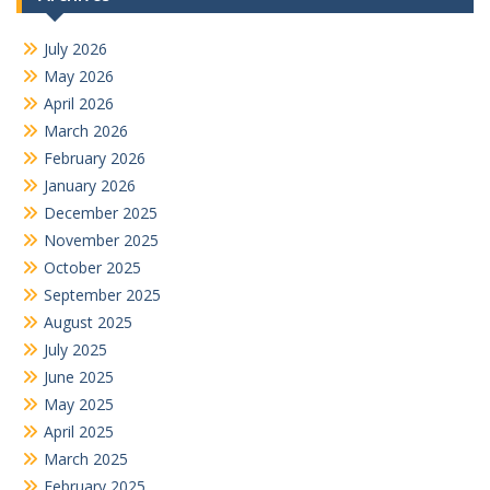
July 2026
May 2026
April 2026
March 2026
February 2026
January 2026
December 2025
November 2025
October 2025
September 2025
August 2025
July 2025
June 2025
May 2025
April 2025
March 2025
February 2025