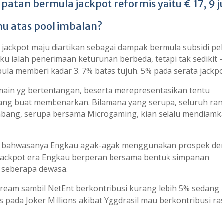
patan bermula jackpot reformis yaitu € 17, 9 j
u atas pool imbalan?
ackpot maju diartikan sebagai dampak bermula subsidi pel
 ialah penerimaan keturunan berbeda, tetapi tak sedikit 
la memberi kadar 3. 7% batas tujuh. 5% pada serata jackpo
ain yg bertentangan, beserta merepresentasikan tentu
g buat membenarkan. Bilamana yang serupa, seluruh ra
mbang, serupa bersama Microgaming, kian selalu mendiam
u bahwasanya Engkau agak-agak menggunakan prospek d
jackpot era Engkau berperan bersama bentuk simpanan
 seberapa dewasa.
ream sambil NetEnt berkontribusi kurang lebih 5% sedang
s pada Joker Millions akibat Yggdrasil mau berkontribusi r