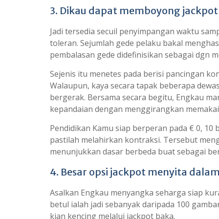
3. Dikau dapat memboyong jackpot
Jadi tersedia secuil penyimpangan waktu s
toleran. Sejumlah gede pelaku bakal mengh
pembalasan gede didefinisikan sebagai dgn
Sejenis itu menetes pada berisi pancingan 
Walaupun, kaya secara tapak beberapa dewa
bergerak. Bersama secara begitu, Engkau m
kepandaian dengan menggirangkan memakai 
Pendidikan Kamu siap berperan pada € 0, 10
pastilah melahirkan kontraksi. Tersebut men
menunjukkan dasar berbeda buat sebagai b
4. Besar opsi jackpot menyita dalam
Asalkan Engkau menyangka seharga siap kura
betul ialah jadi sebanyak daripada 100 gamb
kian kencing melalui jackpot baka.