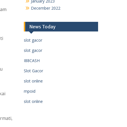
January 2023
December 2022
gam
News Today
ti
slot gacor
slot gacor
I88CASH
tu
Slot Gacor
slot online
mpoid
kai
slot online
rmati,