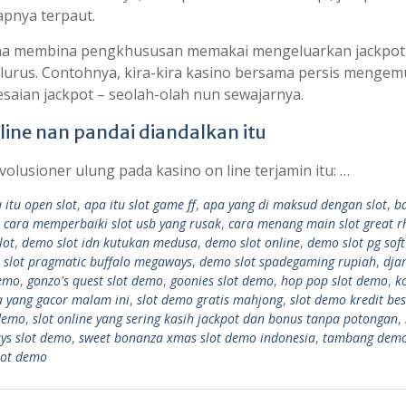
apnya terpaut.
una membina pengkhususan memakai mengeluarkan jackpo
a lurus. Contohnya, kira-kira kasino bersama persis menge
esaian jackpot – seolah-olah nun sewajarnya.
 line nan pandai diandalkan itu
olusioner ulung pada kasino on line terjamin itu: …
 itu open slot
,
apa itu slot game ff
,
apa yang di maksud dengan slot
,
b
,
cara memperbaiki slot usb yang rusak
,
cara menang main slot great r
lot
,
demo slot idn kutukan medusa
,
demo slot online
,
demo slot pg soft
slot pragmatic buffalo megaways
,
demo slot spadegaming rupiah
,
dja
demo
,
gonzo's quest slot demo
,
goonies slot demo
,
hop pop slot demo
,
k
a yang gacor malam ini
,
slot demo gratis mahjong
,
slot demo kredit be
 demo
,
slot online yang sering kasih jackpot dan bonus tanpa potongan
,
ys slot demo
,
sweet bonanza xmas slot demo indonesia
,
tambang demo
lot demo