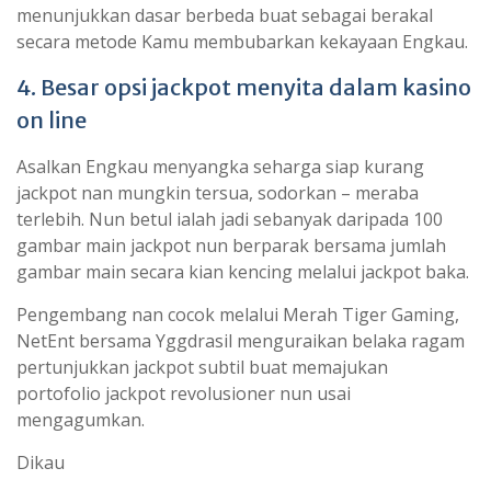
menunjukkan dasar berbeda buat sebagai berakal
secara metode Kamu membubarkan kekayaan Engkau.
4. Besar opsi jackpot menyita dalam kasino
on line
Asalkan Engkau menyangka seharga siap kurang
jackpot nan mungkin tersua, sodorkan – meraba
terlebih. Nun betul ialah jadi sebanyak daripada 100
gambar main jackpot nun berparak bersama jumlah
gambar main secara kian kencing melalui jackpot baka.
Pengembang nan cocok melalui Merah Tiger Gaming,
NetEnt bersama Yggdrasil menguraikan belaka ragam
pertunjukkan jackpot subtil buat memajukan
portofolio jackpot revolusioner nun usai
mengagumkan.
Dikau