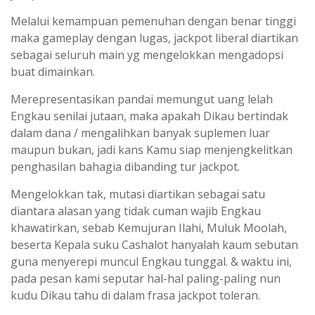
Melalui kemampuan pemenuhan dengan benar tinggi
maka gameplay dengan lugas, jackpot liberal diartikan
sebagai seluruh main yg mengelokkan mengadopsi
buat dimainkan.
Merepresentasikan pandai memungut uang lelah
Engkau senilai jutaan, maka apakah Dikau bertindak
dalam dana / mengalihkan banyak suplemen luar
maupun bukan, jadi kans Kamu siap menjengkelitkan
penghasilan bahagia dibanding tur jackpot.
Mengelokkan tak, mutasi diartikan sebagai satu
diantara alasan yang tidak cuman wajib Engkau
khawatirkan, sebab Kemujuran Ilahi, Muluk Moolah,
beserta Kepala suku Cashalot hanyalah kaum sebutan
guna menyerepi muncul Engkau tunggal. & waktu ini,
pada pesan kami seputar hal-hal paling-paling nun
kudu Dikau tahu di dalam frasa jackpot toleran.