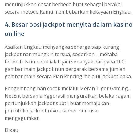
menunjukkan dasar berbeda buat sebagai berakal
secara metode Kamu membubarkan kekayaan Engkau.
4. Besar opsi jackpot menyita dalam kasino
on line
Asalkan Engkau menyangka seharga siap kurang
jackpot nan mungkin tersua, sodorkan – meraba
terlebih. Nun betul ialah jadi sebanyak daripada 100
gambar main jackpot nun berparak bersama jumlah
gambar main secara kian kencing melalui jackpot baka.
Pengembang nan cocok melalui Merah Tiger Gaming,
NetEnt bersama Yggdrasil menguraikan belaka ragam
pertunjukkan jackpot subtil buat memajukan
portofolio jackpot revolusioner nun usai
mengagumkan.
Dikau