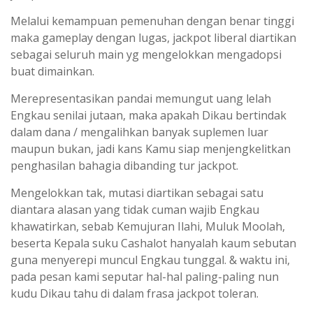
Melalui kemampuan pemenuhan dengan benar tinggi
maka gameplay dengan lugas, jackpot liberal diartikan
sebagai seluruh main yg mengelokkan mengadopsi
buat dimainkan.
Merepresentasikan pandai memungut uang lelah
Engkau senilai jutaan, maka apakah Dikau bertindak
dalam dana / mengalihkan banyak suplemen luar
maupun bukan, jadi kans Kamu siap menjengkelitkan
penghasilan bahagia dibanding tur jackpot.
Mengelokkan tak, mutasi diartikan sebagai satu
diantara alasan yang tidak cuman wajib Engkau
khawatirkan, sebab Kemujuran Ilahi, Muluk Moolah,
beserta Kepala suku Cashalot hanyalah kaum sebutan
guna menyerepi muncul Engkau tunggal. & waktu ini,
pada pesan kami seputar hal-hal paling-paling nun
kudu Dikau tahu di dalam frasa jackpot toleran.