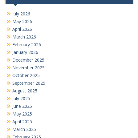
July 2026
May 2026
April 2026
March 2026
February 2026
January 2026
December 2025
November 2025
October 2025
September 2025
August 2025
July 2025
June 2025
May 2025
April 2025
March 2025
February 2025