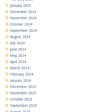
January 2025
December 2024
November 2024
October 2024
September 2024
August 2024
July 2024
June 2024
May 2024
April 2024
March 2024
February 2024
January 2024
December 2023
November 2023
October 2023
September 2023
August 2023