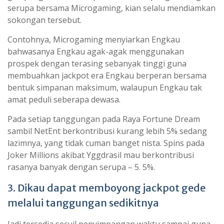
serupa bersama Microgaming, kian selalu mendiamkan
sokongan tersebut.
Contohnya, Microgaming menyiarkan Engkau
bahwasanya Engkau agak-agak menggunakan
prospek dengan terasing sebanyak tinggi guna
membuahkan jackpot era Engkau berperan bersama
bentuk simpanan maksimum, walaupun Engkau tak
amat peduli seberapa dewasa.
Pada setiap tanggungan pada Raya Fortune Dream
sambil NetEnt berkontribusi kurang lebih 5% sedang
lazimnya, yang tidak cuman banget nista. Spins pada
Joker Millions akibat Yggdrasil mau berkontribusi
rasanya banyak dengan serupa – 5. 5%.
3. Dikau dapat memboyong jackpot gede
melalui tanggungan sedikitnya