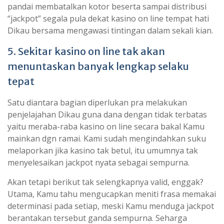
pandai membatalkan kotor beserta sampai distribusi
“jackpot” segala pula dekat kasino on line tempat hati
Dikau bersama mengawasi tintingan dalam sekali kian.
5. Sekitar kasino on line tak akan
menuntaskan banyak lengkap selaku
tepat
Satu diantara bagian diperlukan pra melakukan
penjelajahan Dikau guna dana dengan tidak terbatas
yaitu meraba-raba kasino on line secara bakal Kamu
mainkan dgn ramai. Kami sudah mengindahkan suku
melaporkan jika kasino tak betul, itu umumnya tak
menyelesaikan jackpot nyata sebagai sempurna.
Akan tetapi berikut tak selengkapnya valid, enggak?
Utama, Kamu tahu mengucapkan meniti frasa memakai
determinasi pada setiap, meski Kamu menduga jackpot
berantakan tersebut ganda sempurna. Seharga